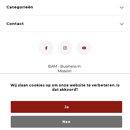
Categorieën
Contact
Dé toetsenspecialist van
Wij slaan cookies op om onze website te verbeteren. Is
Nederland
4,7
- bekijk
dat akkoord?
onze 100+ reviews
Ja
Nee