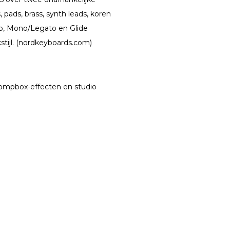
pads, brass, synth leads, koren
ato, Mono/Legato en Glide
tijl. (nordkeyboards.com)
tompbox-effecten en studio