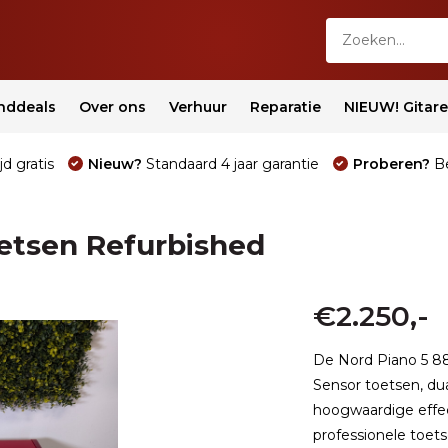
nddeals
Over ons
Verhuur
Reparatie
NIEUW! Gitar
jd gratis
Nieuw?
Standaard 4 jaar garantie
Proberen?
Be
oetsen Refurbished
€2.250,-
De Nord Piano 5 8
Sensor toetsen, du
hoogwaardige effec
professionele toets