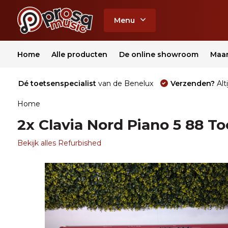
Menu
Home
Alle producten
De online showroom
Maa
Dé toetsenspecialist
van de Benelux
Verzenden?
Alti
Home
2x Clavia Nord Piano 5 88 T
Bekijk alles Refurbished