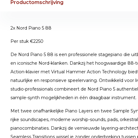
Productomschrijving
2x Nord Piano 5 88
Per stuk €2250
De Nord Piano 5 88 is een professionele stagepiano die uitbli
en iconische Nord-klanken. Dankzij het hoogwaardige 88-
Action-klavier met Virtual Hammer Action Technology biedt
natuurlijke en responsieve speelervaring. Ontwikkeld voor 
studio-professionals combineert de Nord Piano 5 authenti
sample-synth mogelijkheden in één draagbaar instrument.
Met twee onafhankelijke Piano Layers en twee Sample Synt
rijke soundscapes, moderne worship-sounds, pads, orkestral
pianocombinaties. Dankzij de vernieuwde layering-architec
Seamless Transitions wissel je zonder onderbreking tussen p