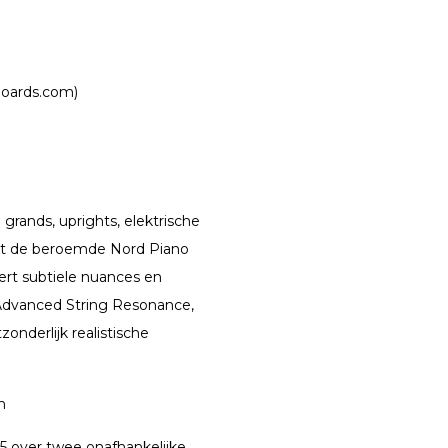
boards.com)
grands, uprights, elektrische
uit de beroemde Nord Piano
rt subtiele nuances en
 Advanced String Resonance,
nderlijk realistische
n
5 over twee onafhankelijke