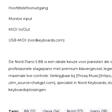
Hoofdtelefoonuitgang
Monitor input
MIDI In/Out
USB-MIDI (nordkeyboards.com)
De Nord Piano 5 88 is een ideale keuze voor pianisten die 
professionele stagepiano met premium klaviergevoel, leg
maximale live-controle. Verkrijgbaar bij [Prosq Music](https
utm_source=chatgpt.com), specialist in Nord Keyboards, st
keyboardoplossingen.
Tags:
88 (11)
clavia (14)
Nord (37)
piano (18)