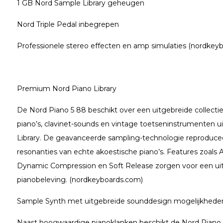
1 GB Nord Sample Library geheugen
Nord Triple Pedal inbegrepen
Professionele stereo effecten en amp simulaties (nordkey
Premium Nord Piano Library
De Nord Piano 5 88 beschikt over een uitgebreide collectie 
piano’s, clavinet-sounds en vintage toetseninstrumenten 
Library. De geavanceerde sampling-technologie reproducee
resonanties van echte akoestische piano’s. Features zoals
Dynamic Compression en Soft Release zorgen voor een uitzo
pianobeleving. (nordkeyboards.com)
Sample Synth met uitgebreide sounddesign mogelijkhede
Naast hoogwaardige pianoklanken beschikt de Nord Piano 