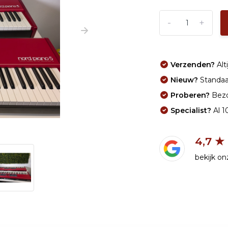
-
+
Verzenden?
Alti
Nieuw?
Standaar
Proberen?
Bezo
Specialist?
Al 1
4,7 ★
bekijk o