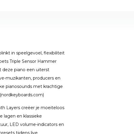
nkt in speelgevoel, flexibiliteit
toets Triple Sensor Hammer
 deze piano een uiterst
live-muzikanten, producers en
eke pianosounds met krachtige
 (nordkeyboards.com)
h Layers creëer je moeiteloos
e lagen en klassieke
tuur, LED volume-indicators en
resets tijdens live