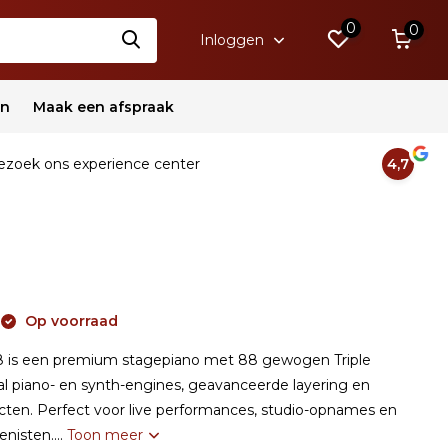
0
0
Inloggen
en
Maak een afspraak
zoek ons experience center
4,7
Op voorraad
8 is een premium stagepiano met 88 gewogen Triple
al piano- en synth-engines, geavanceerde layering en
ten. Perfect voor live performances, studio-opnames en
enisten....
Toon meer