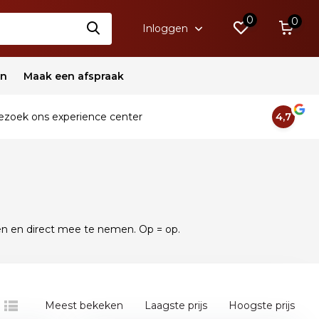
0
0
Inloggen
en
Maak een afspraak
zoek ons experience center
4,7
en en direct mee te nemen. Op = op.
Meest bekeken
Laagste prijs
Hoogste prijs