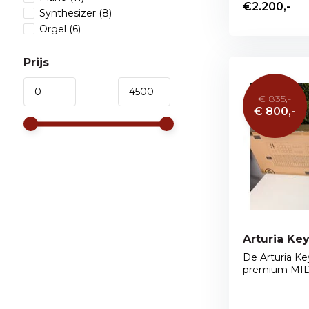
€2.200,-
Synthesizer
(8)
Orgel
(6)
Prijs
-
€ 835,-
€ 800,-
Arturia Ke
De Arturia K
premium MIDI