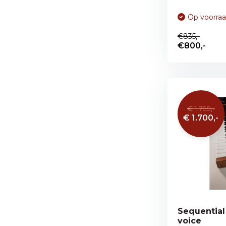
Op voorra
€835,-
€800,-
€ 1.799,-
€ 1.700,-
Sequential
voice