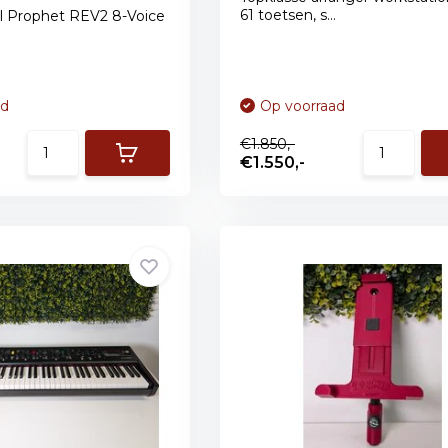
61 toetsen, s...
l Prophet REV2 8-Voice
.
ad
Op voorraad
€1.850,-
€1.550,-