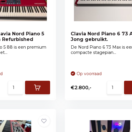
lavia Nord Piano 5
Clavia Nord Piano 6 73 A
 Refurbished
Jong gebruikt.
o 5 88 is een premium
De Nord Piano 6 73 Max is ee
t...
compacte stagepian...
ad
Op voorraad
€2.800,-