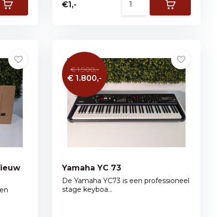
€1,-
€ 1.900,-
€ 1.800,-
Nieuw
Yamaha YC 73
De Yamaha YC73 is een professioneel
stage keyboa...
een