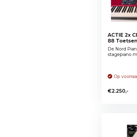
ACTIE 2x C
88 Toetsen
De Nord Pian
stagepiano me
Op voorra
€2.250,-