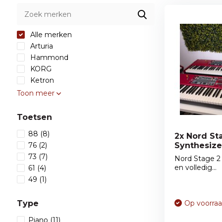
Alle merken
Arturia
Hammond
KORG
Ketron
Toon meer
Toetsen
88
(8)
2x Nord St
76
(2)
Synthesize
73
(7)
Nord Stage 2 
en volledig...
61
(4)
49
(1)
Type
Op voorra
Piano
(11)