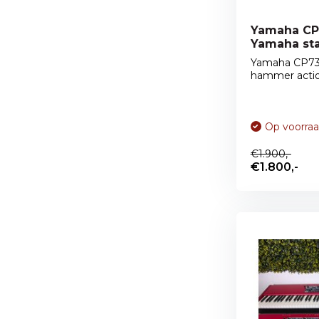
Yamaha CP 
Yamaha st
Yamaha CP73
hammer action
Op voorra
€1.900,-
€1.800,-