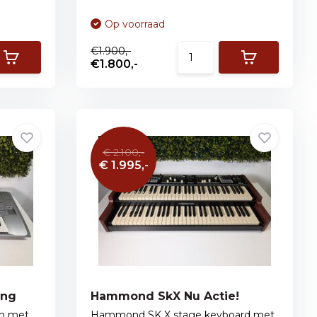
Op voorraad
€1.900,-
€1.800,-
€ 2.100,-
€ 1.995,-
ing
Hammond SkX Nu Actie!
on met
Hammond SK X stage keyboard met