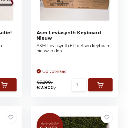
ctie!
Asm Leviasynth Keyboard
Nieuw
n
ASM Leviasynth 61 toetsen keyboard,
nieuw in doo...
Op voorraad
€3.200,-
€2.800,-
€ 3.500,-