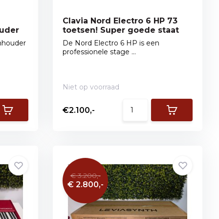
Clavia Nord Electro 6 HP 73
uder
toetsen! Super goede staat
nhouder
De Nord Electro 6 HP is een
professionele stage ...
Niet op voorraad
€2.100,-
€ 3.200,-
€ 2.800,-