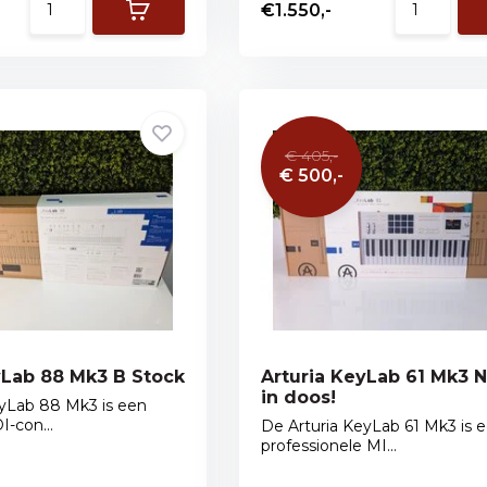
€1.550,-
€ 405,-
€ 500,-
yLab 88 Mk3 B Stock
Arturia KeyLab 61 Mk3 
in doos!
eyLab 88 Mk3 is een
-con...
De Arturia KeyLab 61 Mk3 is 
professionele MI...