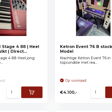
 Stage 4 88 | Heel
Ketron Event 76 B stoc
kt | Direct
Model
tage 4 88 Heel jong
Krachtige Ketron Event 76 in
..
topconditie met rea...
aad
Op voorraad
€4.100,-