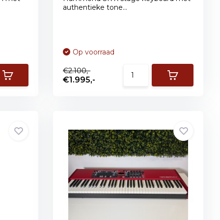
authentieke tone...
Op voorraad
€2.100,-
€1.995,-