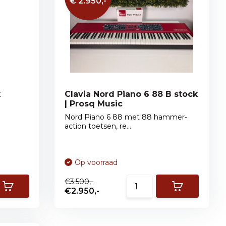
€ 2.950,-
k
Clavia Nord Piano 6 88 B stock
| Prosq Music
Nord Piano 6 88 met 88 hammer-
action toetsen, re...
Op voorraad
€3.500,-
€2.950,-