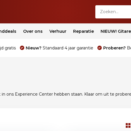
nddeals
Over ons
Verhuur
Reparatie
NIEUW! Gitar
jd gratis
Nieuw?
Standaard 4 jaar garantie
Proberen?
Be
 in ons Experience Center hebben staan. Klaar om uit te prober