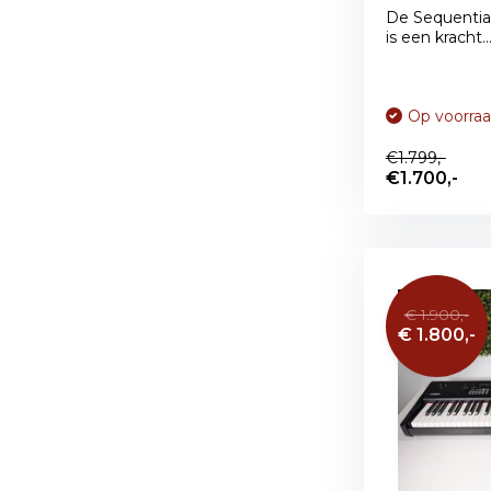
De Sequentia
is een kracht..
Op voorra
€1.799,-
€1.700,-
€ 1.900,-
€ 1.800,-