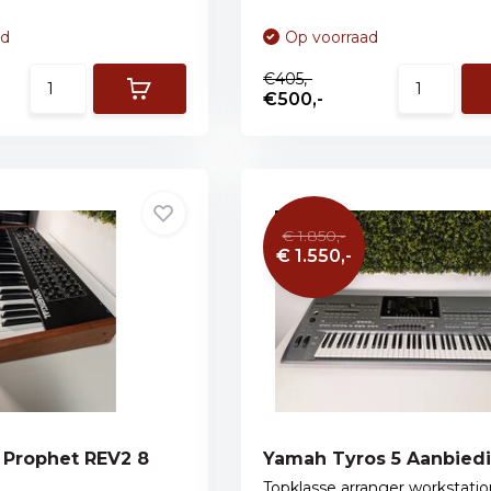
ad
Op voorraad
€405,-
€500,-
€ 1.850,-
€ 1.550,-
 Prophet REV2 8
Yamah Tyros 5 Aanbied
Topklasse arranger workstati