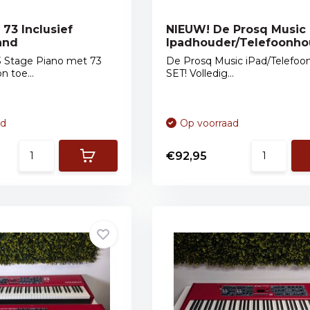
73 Inclusief
NIEUW! De Prosq Music
and
Ipadhouder/Telefoonho
 Stage Piano met 73
De Prosq Music iPad/Telefoo
 toe...
SET! Volledig...
ad
Op voorraad
€92,95