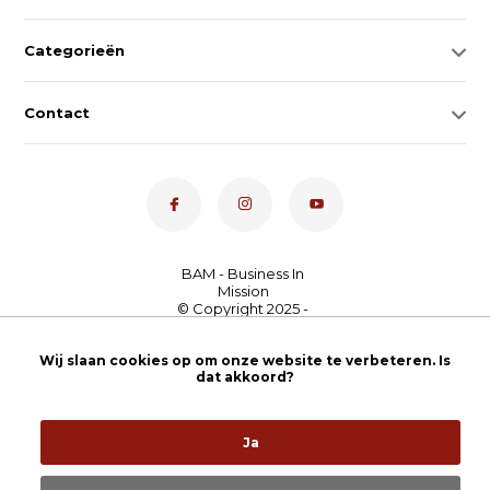
Categorieën
Contact
Dé toetsenspecialist van
Nederland
4,7
- bekijk
Wij slaan cookies op om onze website te verbeteren. Is
dat akkoord?
onze 100+ reviews
Ja