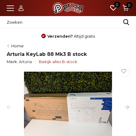
0
0
Nieuw?
Standaard 4 jaar garantie
Home
Arturia KeyLab 88 Mk3 B stock
Merk:
Arturia
Bekijk alles B-stock