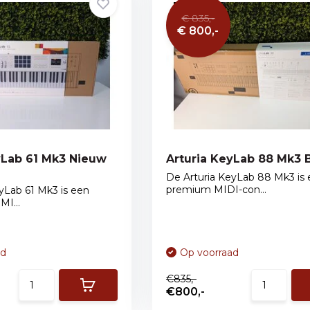
€ 835,-
€ 800,-
yLab 61 Mk3 Nieuw
Arturia KeyLab 88 Mk3 
De Arturia KeyLab 88 Mk3 is
premium MIDI-con...
yLab 61 Mk3 is een
MI...
ad
Op voorraad
€835,-
€800,-