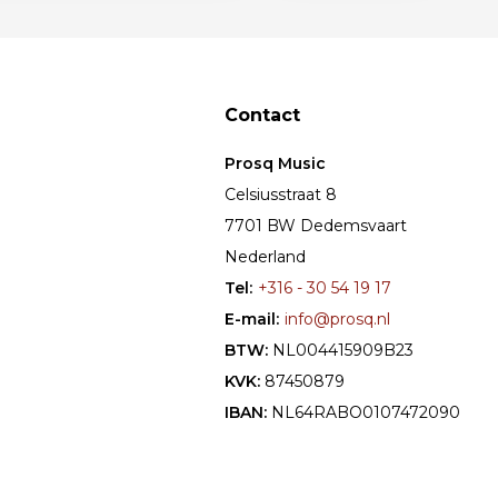
Contact
Prosq Music
Celsiusstraat 8
7701 BW Dedemsvaart
Nederland
Tel:
+316 - 30 54 19 17
E-mail:
info@prosq.nl
BTW:
NL004415909B23
KVK:
87450879
IBAN:
NL64RABO0107472090