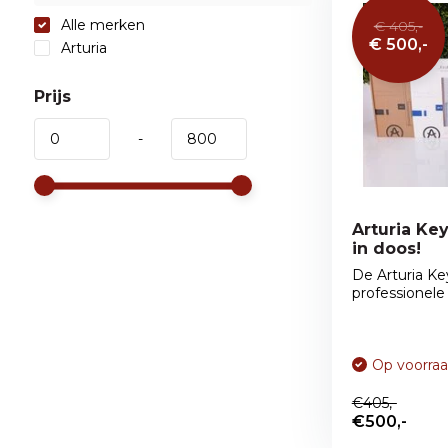
Alle merken
€ 405,-
€ 500,-
Arturia
Prijs
-
Arturia Ke
in doos!
De Arturia Ke
professionele 
Op voorra
€405,-
€500,-