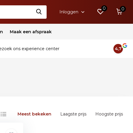
0
0
Inloggen
en
Maak een afspraak
zoek ons experience center
4,7
Meest bekeken
Laagste prijs
Hoogste prijs