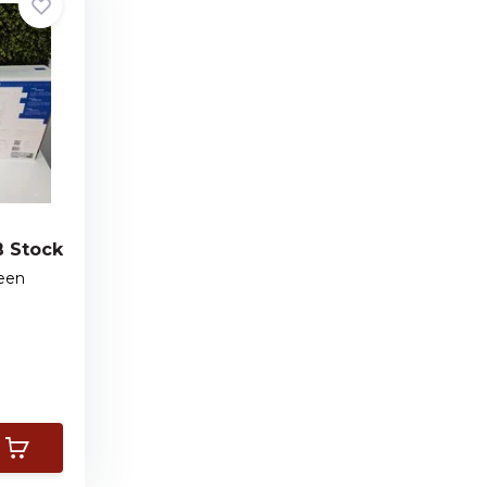
B Stock
 een