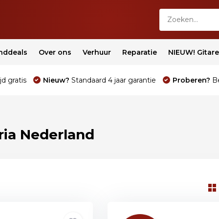
nddeals
Over ons
Verhuur
Reparatie
NIEUW! Gitar
jd gratis
Nieuw?
Standaard 4 jaar garantie
Proberen?
Be
ria Nederland