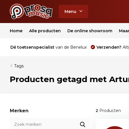
Menu
Home
Alle producten
De online showroom
Maa
Dé toetsenspecialist
van de Benelux
Verzenden?
Alti
Tags
Producten getagd met Artu
Merken
2
Producten