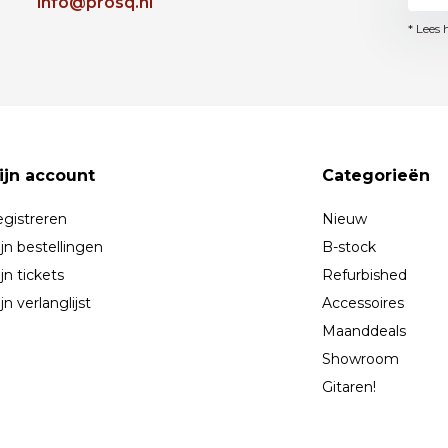
info@prosq.nl
* Lees 
ijn account
Categorieën
gistreren
Nieuw
jn bestellingen
B-stock
jn tickets
Refurbished
jn verlanglijst
Accessoires
Maanddeals
Showroom
Gitaren!