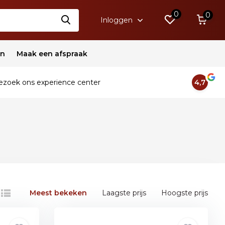
0
0
Inloggen
en
Maak een afspraak
zoek ons experience center
4,7
Meest bekeken
Laagste prijs
Hoogste prijs