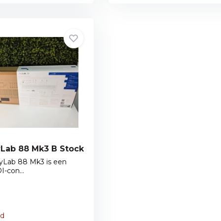
yLab 88 Mk3 B Stock
eyLab 88 Mk3 is een
-con...
ad