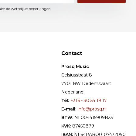
hier de wettelijke beperkingen
Contact
Prosq Music
Celsiusstraat 8
7701 BW Dedemsvaart
Nederland
Tel:
+316 - 30 54 19 17
E-mail:
info@prosq.nl
BTW:
NL004415909B23
KVK:
87450879
IBAN:
NL64RABO0107472090