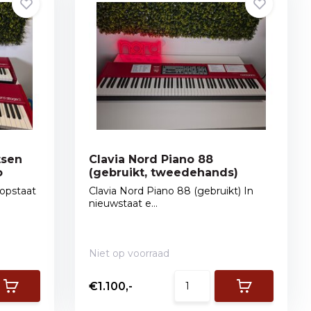
tsen
Clavia Nord Piano 88
o
(gebruikt, tweedehands)
topstaat
Clavia Nord Piano 88 (gebruikt) In
nieuwstaat e...
Niet op voorraad
€1.100,-