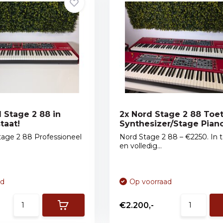
 Stage 2 88 in
2x Nord Stage 2 88 Toe
taat!
Synthesizer/Stage Pian
tage 2 88 Professioneel
Nord Stage 2 88 – €2250. In 
en volledig...
ad
Op voorraad
€2.200,-