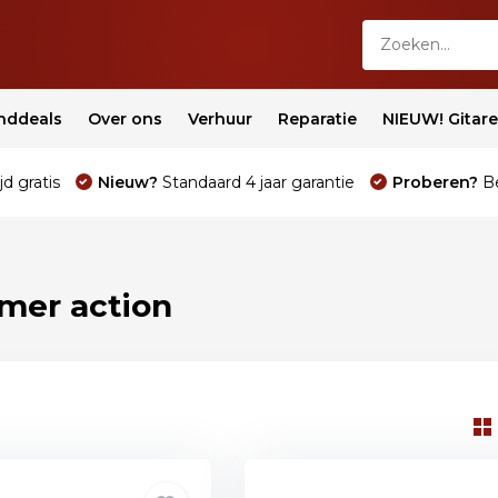
nddeals
Over ons
Verhuur
Reparatie
NIEUW! Gitar
jd gratis
Nieuw?
Standaard 4 jaar garantie
Proberen?
Be
mer action