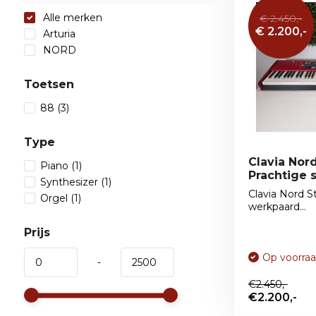
Alle merken
€ 2.450,-
€ 2.200,-
Arturia
NORD
Toetsen
88
(3)
Type
Clavia Nord
Piano
(1)
Prachtige s
Synthesizer
(1)
Clavia Nord S
Orgel
(1)
werkpaard...
Prijs
Op voorra
-
€2.450,-
€2.200,-