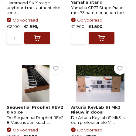
Yamaha stand
Hammond SK X stage
keyboard met authentieke
Yamaha CP73 Stage Piano
tone...
met 73 hammer action toe...
Op voorraad
Op voorraad
€2.100,-
€1.995,-
€1.900,-
€1.800,-
Sequential Prophet REV2
Arturia KeyLab 61 Mk3
8 voice
Nieuw in doos!
De Sequential Prophet REV2
De Arturia KeyLab 61 Mk3 is
8-Voice is een kracht...
een professionele MI...
Op voorraad
Op voorraad