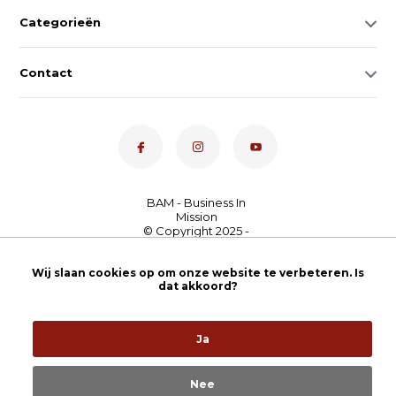
Categorieën
Contact
Dé toetsenspecialist van
Wij slaan cookies op om onze website te verbeteren. Is
Nederland
4,7
- bekijk
dat akkoord?
onze 100+ reviews
Ja
Nee