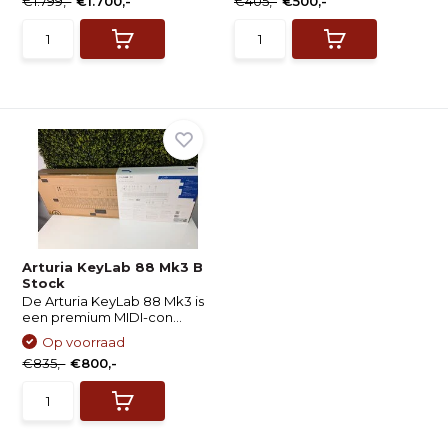
€1.799,-
€1.700,-
€405,-
€500,-
Arturia KeyLab 88 Mk3 B
Stock
De Arturia KeyLab 88 Mk3 is
een premium MIDI-con...
Op voorraad
€835,-
€800,-