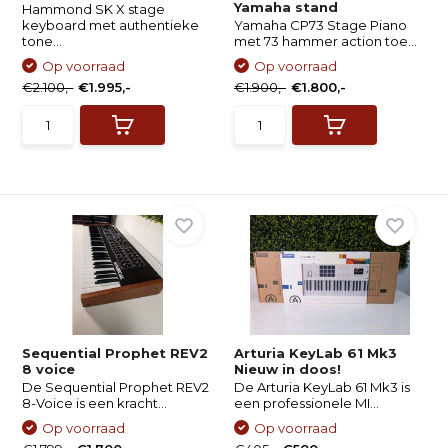
Yamaha stand
Hammond SK X stage
keyboard met authentieke
Yamaha CP73 Stage Piano
tone...
met 73 hammer action toe...
Op voorraad
Op voorraad
€2.100,-
€1.995,-
€1.900,-
€1.800,-
Sequential Prophet REV2
Arturia KeyLab 61 Mk3
8 voice
Nieuw in doos!
De Sequential Prophet REV2
De Arturia KeyLab 61 Mk3 is
8-Voice is een kracht...
een professionele MI...
Op voorraad
Op voorraad