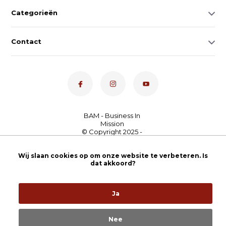
Categorieën
Contact
Dé toetsenspecialist van
Wij slaan cookies op om onze website te verbeteren. Is
Nederland
4,7
- bekijk
dat akkoord?
onze 100+ reviews
Ja
Nee