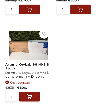
€1.799,-
€1.700,-
€405,-
€500,-
Arturia KeyLab 88 Mk3 B
Stock
De Arturia KeyLab 88 Mk3 is
een premium MIDI-con...
Op voorraad
€835,-
€800,-