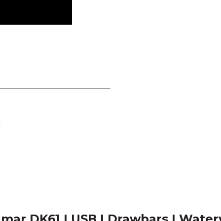
mar DK61 | USB | Drawbars | Water