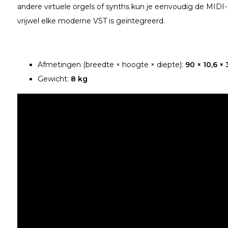
andere virtuele orgels of synths kun je eenvoudig de MIDI-
vrijwel elke moderne VST is geïntegreerd.
Afmetingen (breedte × hoogte × diepte):
90 × 10,6 ×
Gewicht:
8 kg