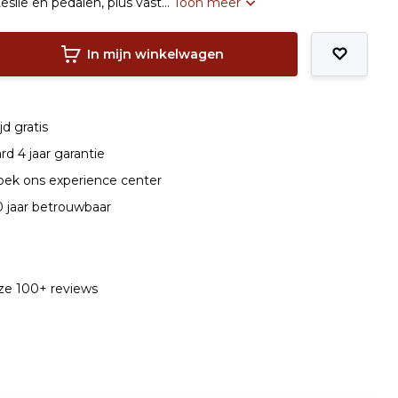
Leslie en pedalen, plus vast...
Toon meer
In mijn winkelwagen
jd gratis
d 4 jaar garantie
ek ons experience center
0 jaar betrouwbaar
nze 100+ reviews