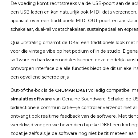
De voeding komt rechtstreeks via de USB-poort aan de ach
een USB-lader) en kan natuurlijk ook MIDI-data verzenden.
apparaat over een traditionele MIDI OUT-poort en aansluit
schakelaar, dual-rail voetschakelaar, sustainpedaal en expre
Qua uitstraling omarmt de DK61 een traditionele look met 
voor die vintage vibe op het podium of in de studio. Eige
software en hardwaremodules kunnen deze eindelijk aanst
ontworpen interface die alle functies biedt die dit unieke 
een opvallend scherpe prijs.
Out-of-the-box is de
CRUMAR DK61
volledig compatibel m
simulatiesoftware
van Genuine Soundware. Schakel de USB
bidirectionele communicatie—je controller verzendt niet 
ontvangt ook realtime feedback van de software. Met tie
wereldwijd voegen we bovendien bij elke DK61 een kortin
zodat je zelfs als je de software nog niet bezit meteen aan