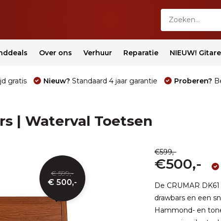
nddeals
Over ons
Verhuur
Reparatie
NIEUW! Gitar
jd gratis
Nieuw?
Standaard 4 jaar garantie
Proberen?
Be
rs | Waterval Toetsen
€599,-
€500,-
€ 599,-
€ 500,-
De CRUMAR DK61 is
drawbars en een sn
Hammond- en tonew