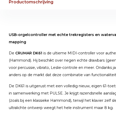
Productomschrijving
USB-orgelcontroller met echte trekregisters en waterva
mapping
De
CRUMAR DK61
is de ultieme MIDI-controller voor auth
(Hammond). Hij beschikt over negen echte drawbars (geen 
voor percussie, vibrato, Leslie-controle en meer. Ondanks j
anders op de markt dat deze combinatie van functionaliteit
De DK61 is uitgerust met een volledig nieuw, eigen 61-toet
in samenwerking met PULSE. Je krijgt razendsnelle aans
(zoals bij een klassieke Hammond), terwijl het klavier zelf s
ultralichte ontwerp weegt het hele instrument maar 8 kg.