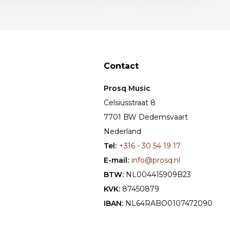
Contact
Prosq Music
Celsiusstraat 8
7701 BW Dedemsvaart
Nederland
Tel:
+316 - 30 54 19 17
E-mail:
info@prosq.nl
BTW:
NL004415909B23
KVK:
87450879
IBAN:
NL64RABO0107472090