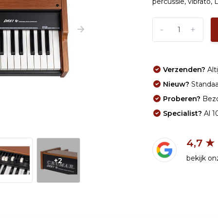
percussie, vibrato, 
-
+
Verzenden?
Alti
Nieuw?
Standaar
Proberen?
Bezo
Specialist?
Al 1
4,7 ★
bekijk o
+2