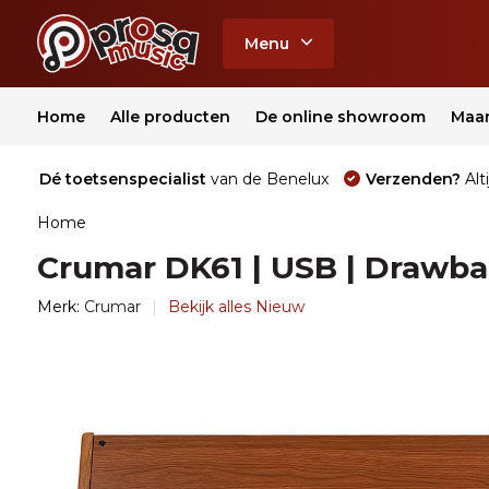
Menu
Home
Alle producten
De online showroom
Maa
Dé toetsenspecialist
van de Benelux
Verzenden?
Alti
Home
Crumar DK61 | USB | Drawba
Merk:
Crumar
Bekijk alles Nieuw