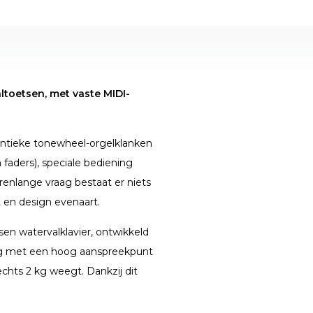
ltoetsen, met vaste MIDI-
entieke tonewheel-orgelklanken
faders), speciale bediening
arenlange vraag bestaat er niets
 en design evenaart.
sen watervalklavier, ontwikkeld
lag met een hoog aanspreekpunt
lechts 2 kg weegt. Dankzij dit