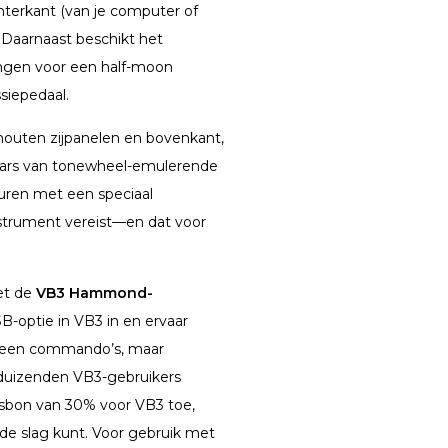
terkant (van je computer of
 Daarnaast beschikt het
ingen voor een half-moon
ssiepedaal.
houten zijpanelen en bovenkant,
naars van tonewheel-emulerende
uren met een speciaal
instrument vereist—en dat voor
et de
VB3 Hammond-
-optie in VB3 in en ervaar
alleen commando’s, maar
nduizenden VB3-gebruikers
gsbon van 30% voor VB3 toe,
 de slag kunt. Voor gebruik met