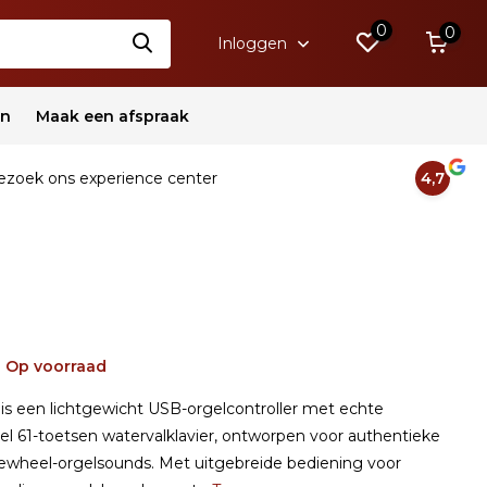
0
0
Inloggen
en
Maak een afspraak
zoek ons experience center
4,7
Op voorraad
 een lichtgewicht USB-orgelcontroller met echte
el 61-toetsen watervalklavier, ontworpen voor authentieke
heel-orgelsounds. Met uitgebreide bediening voor