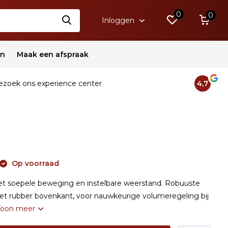
0
0
Inloggen
en
Maak een afspraak
zoek ons experience center
4,7
Op voorraad
et soepele beweging en instelbare weerstand. Robuuste
et rubber bovenkant, voor nauwkeurige volumeregeling bij
Toon meer