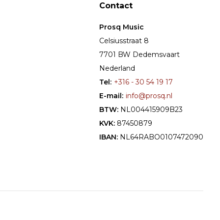
Contact
Prosq Music
Celsiusstraat 8
7701 BW Dedemsvaart
Nederland
Tel:
+316 - 30 54 19 17
E-mail:
info@prosq.nl
BTW:
NL004415909B23
KVK:
87450879
IBAN:
NL64RABO0107472090