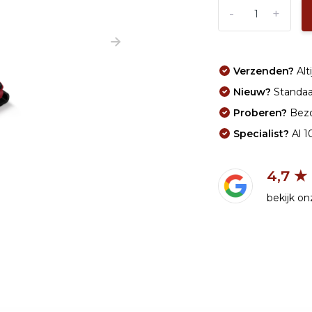
-
+
Verzenden?
Alti
Nieuw?
Standaar
Proberen?
Bezo
Specialist?
Al 1
4,7 ★
bekijk o