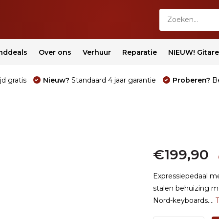
nddeals
Over ons
Verhuur
Reparatie
NIEUW! Gitar
jd gratis
Nieuw?
Standaard 4 jaar garantie
Proberen?
Be
€199,90
Expressiepedaal m
stalen behuizing m
Nord-keyboards....