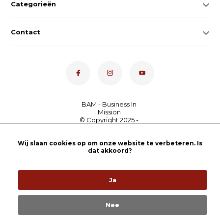
Categorieën
Contact
Dé toetsenspecialist van
Nederland
4,7
- bekijk
Wij slaan cookies op om onze website te verbeteren. Is
dat akkoord?
onze 100+ reviews
Ja
Nee