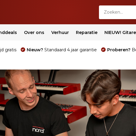
nddeals
Over ons
Verhuur
Reparatie
NIEUW! Gitar
jd gratis
Nieuw?
Standaard 4 jaar garantie
Proberen?
Be