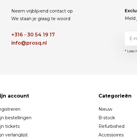
Exclu
Neem vrijblijvend contact op
Meld 
We staan je graag te woord
+316 - 30 54 19 17
info@prosq.nl
* Lees 
ijn account
Categorieën
gistreren
Nieuw
jn bestellingen
B-stock
jn tickets
Refurbished
jn verlanglijst
Accessoires