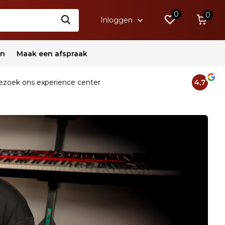
0
0
Inloggen
en
Maak een afspraak
zoek ons experience center
4,7