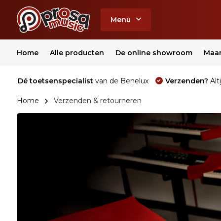
Menu
Home
Alle producten
De online showroom
Maa
Dé toetsenspecialist
van de Benelux
Verzenden?
Alti
Home
Verzenden & retourneren