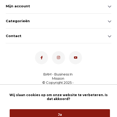
Mijn account
Categorieën
Contact
Dé toetsenspecialist van
Nederland
4,7
- bekijk
Wij slaan cookies op om onze website te verbeteren. Is
dat akkoord?
onze 100+ reviews
Ja