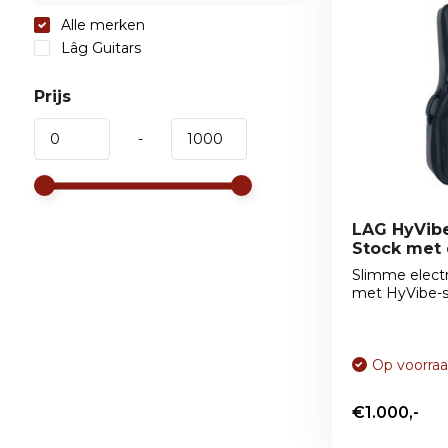
Alle merken
Lâg Guitars
Prijs
-
LAG HyVibe
Stock met 
bluetooth
Slimme electr
met HyVibe-sy
Op voorra
€1.000,-