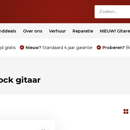
nddeals
Over ons
Verhuur
Reparatie
NIEUW! Gitar
jd gratis
Nieuw?
Standaard 4 jaar garantie
Proberen?
Be
ck gitaar