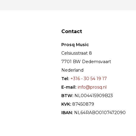
Contact
Prosq Music
Celsiusstraat 8
7701 BW Dedemsvaart
Nederland
Tel:
+316 - 30 54 19 17
E-mail:
info@prosq.nl
BTW:
NL004415909B23
KVK:
87450879
IBAN:
NL64RABO0107472090