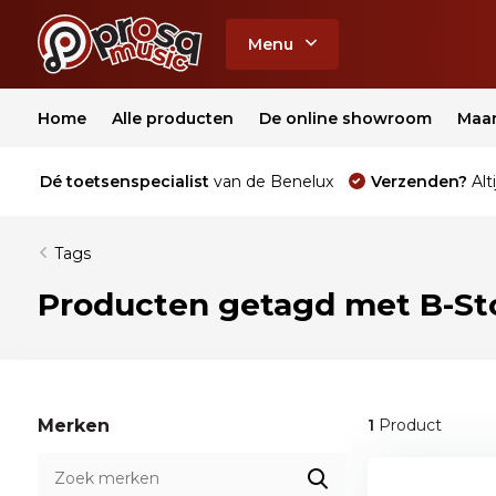
Menu
Home
Alle producten
De online showroom
Maa
Dé toetsenspecialist
van de Benelux
Verzenden?
Alti
Tags
Producten getagd met B-Sto
Merken
1
Product