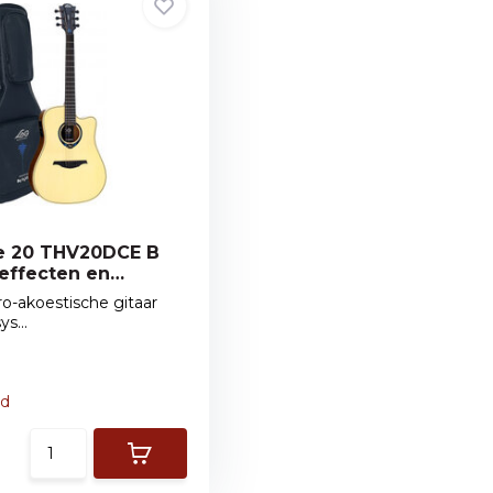
 20 THV20DCE B
effecten en
o-akoestische gitaar
s...
ad