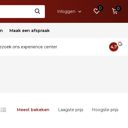
0
0
Inloggen
en
Maak een afspraak
zoek ons experience center
4,7
Meest bekeken
Laagste prijs
Hoogste prijs