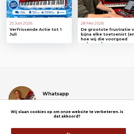
25 Juni 2026
28 Mei 2026
Verfrissende Actie tot 1
De grootste frustratie 
Juli
bijna elke toetsenist (e
hoe wij die voorgoed
oplossen)
Whatsapp
App met onze
specialist
Wij slaan cookies op om onze website te verbeteren. Is
dat akkoord?
Maandag t/m vrijdag: 8:30 uur tot 18:00 uur