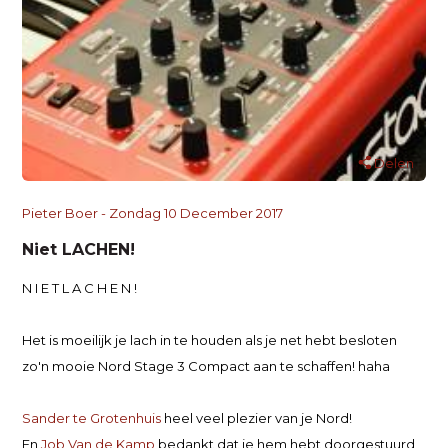
Delen
Pieter Boer - Zondag 10 December 2017
Niet LACHEN!
N I E T L A C H E N !
Het is moeilijk je lach in te houden als je net hebt besloten
zo'n mooie Nord Stage 3 Compact aan te schaffen! haha
Sander te Grotenhuis
heel veel plezier van je Nord!
En
Job Van de Kamp
bedankt dat je hem hebt doorgestuurd