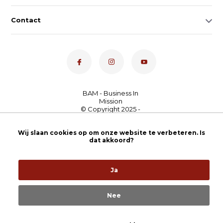
Contact
Dé toetsenspecialist van
Wij slaan cookies op om onze website te verbeteren. Is
Nederland
4,7
- bekijk
dat akkoord?
onze 100+ reviews
Ja
Nee