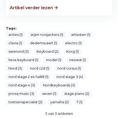
Artikel verder lezen
Tags:
acties (1)
arjen rooijackers (1)
artiesten (1)
clavia (1)
dedemsvaart (1)
electro (1)
iseenord (3)
Keyboard (2)
Korg (1)
lieve keyboard (1)
model (1)
newest (1)
Nord (3)
nord c2d (1)
nord cursus (1)
nord stage 2 ex ha88 (1)
nord stage 3 (4)
nord stage 4 (3)
Nordkeyboards (3)
prosq music (3)
seven (1)
stage piano (2)
toetsenspecialist (2)
yamaha (2)
7 (1)
3
van
3
artikelen