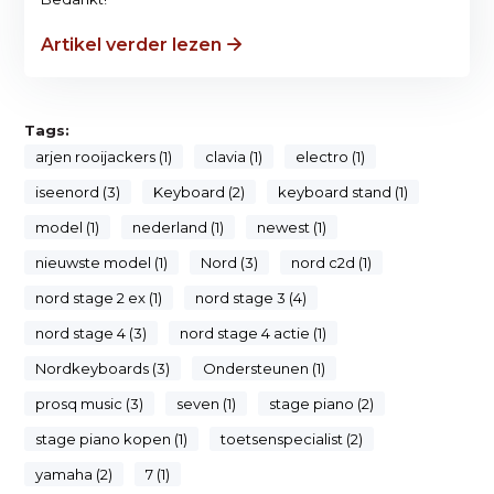
Artikel verder lezen
Tags:
arjen rooijackers (1)
clavia (1)
electro (1)
iseenord (3)
Keyboard (2)
keyboard stand (1)
model (1)
nederland (1)
newest (1)
nieuwste model (1)
Nord (3)
nord c2d (1)
nord stage 2 ex (1)
nord stage 3 (4)
nord stage 4 (3)
nord stage 4 actie (1)
Nordkeyboards (3)
Ondersteunen (1)
prosq music (3)
seven (1)
stage piano (2)
stage piano kopen (1)
toetsenspecialist (2)
yamaha (2)
7 (1)