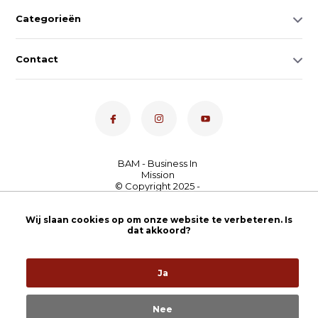
Categorieën
Contact
Dé toetsenspecialist van
Wij slaan cookies op om onze website te verbeteren. Is
Nederland
4,7
- bekijk
dat akkoord?
onze 100+ reviews
Ja
Nee