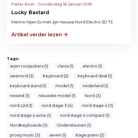
Pieter Boer - Donderdag 18 Januari 2018
Lucky Bastard
Menno Nijen Es met zijn nieuwe Nord Electro 5D 73
Artikel verder lezen
Tags:
arjen rooijackers (1)
clavia (1)
electro (1)
iseenord (3)
Keyboard (2)
keyboard deal (1)
keyboard stand (1)
model (1)
nederland (1)
newest (1)
nieuwste model (1)
Nord (3)
nord c2d (1)
nord stage 3 (4)
nord stage 4 (3)
nord stage 4 actie (1)
nord stage 4 compact (1)
Nordkeyboards (3)
Ondersteunen (1)
prosq music (3)
seven (1)
stage piano (2)