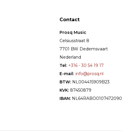
Contact
Prosq Music
Celsiusstraat 8
7701 BW Dedemsvaart
Nederland
Tel:
+316 - 30 54 19 17
E-mail:
info@prosq.nl
BTW:
NL004415909B23
KVK:
87450879
IBAN:
NL64RABO0107472090