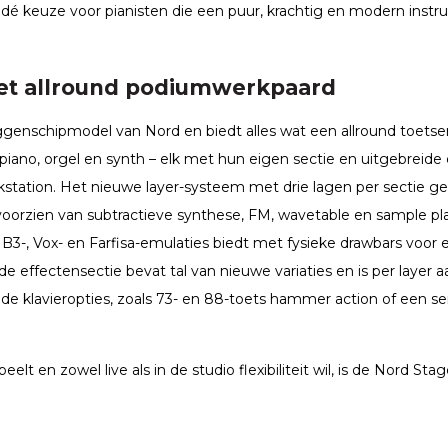
 dé keuze voor pianisten die een puur, krachtig en modern inst
het allround podiumwerkpaard
ggenschipmodel van Nord en biedt alles wat een allround toetsen
piano, orgel en synth – elk met hun eigen sectie en uitgebreide
tation. Het nieuwe layer-systeem met drie lagen per sectie ge
s voorzien van subtractieve synthese, FM, wavetable en sample pla
3-, Vox- en Farfisa-emulaties biedt met fysieke drawbars voor
de effectensectie bevat tal van nieuwe variaties en is per layer a
nde klavieropties, zoals 73- en 88-toets hammer action of een s
eelt en zowel live als in de studio flexibiliteit wil, is de Nord St