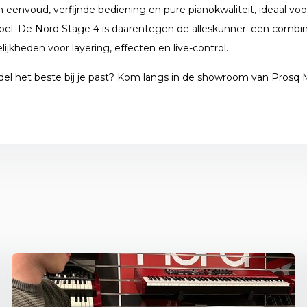
n eenvoud, verfijnde bediening en pure pianokwaliteit, ideaal voor
n spel. De Nord Stage 4 is daarentegen de alleskunner: een combin
jkheden voor layering, effecten en live-control.
odel het beste bij je past? Kom langs in de showroom van Prosq