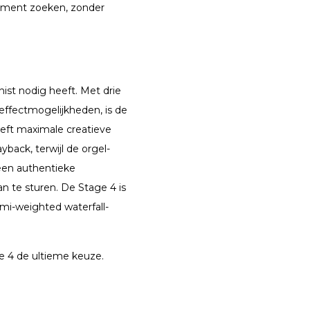
rument zoeken, zonder
ist nodig heeft. Met drie
 effectmogelijkheden, is de
eft maximale creatieve
yback, terwijl de orgel-
 een authentieke
an te sturen. De Stage 4 is
emi-weighted waterfall-
age 4 de ultieme keuze.