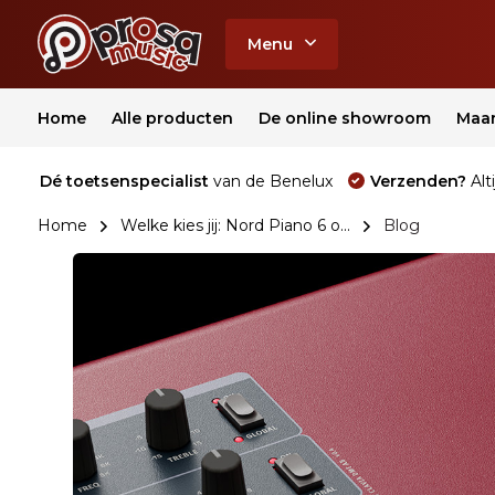
Menu
Home
Alle producten
De online showroom
Maa
Dé toetsenspecialist
van de Benelux
Verzenden?
Alti
Home
Welke kies jij: Nord Piano 6 o...
Blog