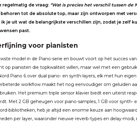
e regelmatig de vraag:
“Wat is precies het verschil tussen de
behoren tot de absolute top, maar zijn ontworpen met vers
k je uit wat de belangrijkste verschillen zijn, zodat je zelf
n wensen past.
rfijning voor pianisten
uwste model in de Piano-serie en bouwt voort op het succes van
ht op pianisten die topkwaliteit willen, maar wel met een gebruik
Nord Piano 6 over dual piano- en synth-layers, elk met hun eige
verbeterde workflow maakt het nog eenvoudiger om geluiden aan 
ruiken. Het premium triple sensor klavier biedt een uiterst res
ordt. Met 2 GB geheugen voor piano-samples, 1 GB voor synth- 
ord-bibliotheken, heb je altijd een enorme keuze aan hoogwaar
kheden per layer, waaronder nieuwe reverb-types en delay-modi