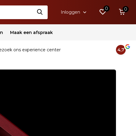
0
0
Inloggen
en
Maak een afspraak
zoek ons experience center
4,7