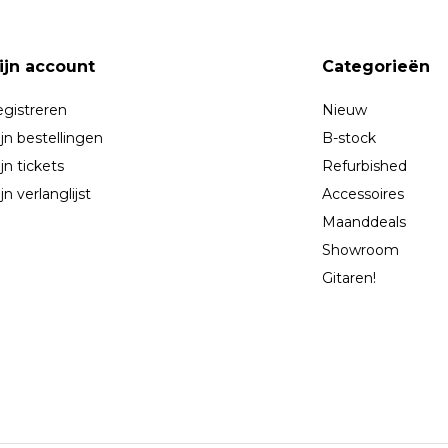
ijn account
Categorieën
gistreren
Nieuw
jn bestellingen
B-stock
jn tickets
Refurbished
jn verlanglijst
Accessoires
Maanddeals
Showroom
Gitaren!