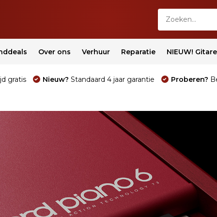
nddeals
Over ons
Verhuur
Reparatie
NIEUW! Gitar
jd gratis
Nieuw?
Standaard 4 jaar garantie
Proberen?
Be