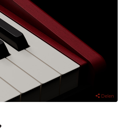
Delen
?