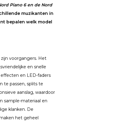
 Nord Piano 6 en de Nord
chillende muzikanten in
 kunt bepalen welk model
 zijn voorgangers. Het
svriendelijke en snelle
n effecten en LED-faders
te passen, splits te
ponsieve aanslag, waardoor
en sample-materiaal en
dige klanken. De
, maken het geheel