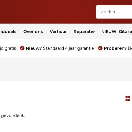
nddeals
Over ons
Verhuur
Reparatie
NIEUW! Gitar
jd gratis
Nieuw?
Standaard 4 jaar garantie
Proberen?
Be
gevonden!...