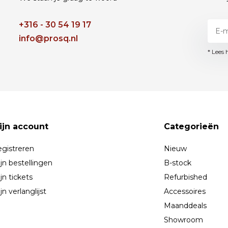
+316 - 30 54 19 17
info@prosq.nl
* Lees 
ijn account
Categorieën
gistreren
Nieuw
jn bestellingen
B-stock
jn tickets
Refurbished
jn verlanglijst
Accessoires
Maanddeals
Showroom