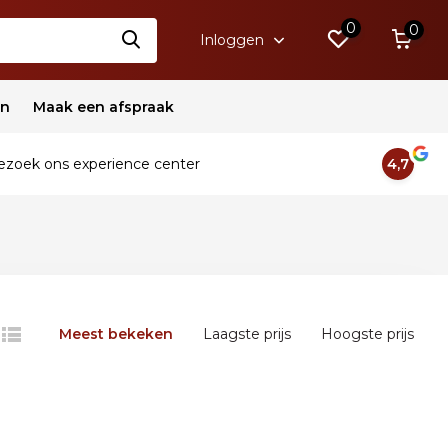
0
0
Inloggen
en
Maak een afspraak
zoek ons experience center
4,7
Meest bekeken
Laagste prijs
Hoogste prijs