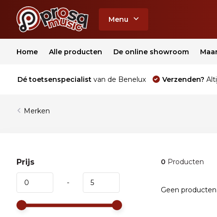
Menu
Home
Alle producten
De online showroom
Maa
Dé toetsenspecialist
van de Benelux
Verzenden?
Alti
Merken
Prijs
0
Producten
-
Geen producten 