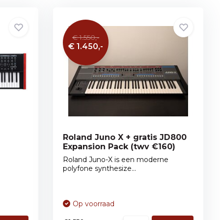
€ 1.550,-
€ 1.450,-
Roland Juno X + gratis JD800
Expansion Pack (twv €160)
Roland Juno-X is een moderne
polyfone synthesize...
Op voorraad