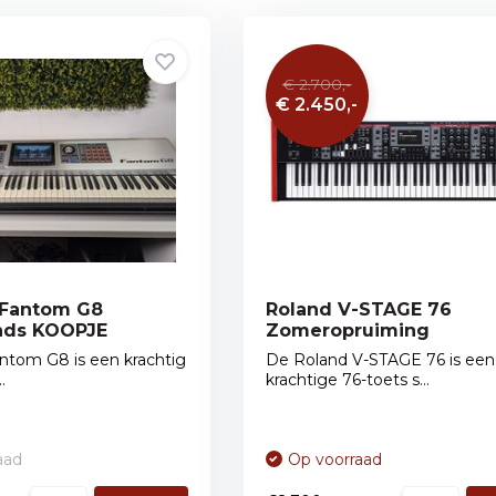
€ 2.700,-
€ 2.450,-
 Fantom G8
Roland V-STAGE 76
nds KOOPJE
Zomeropruiming
ntom G8 is een krachtig
De Roland V-STAGE 76 is een
.
krachtige 76-toets s...
aad
Op voorraad