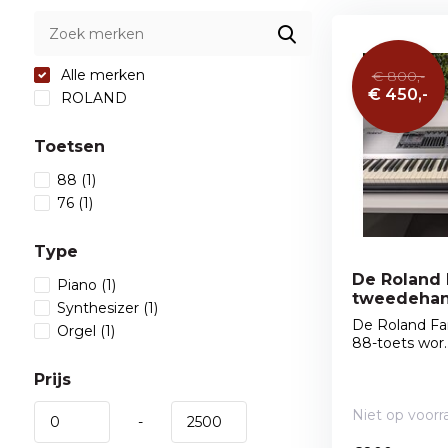
Alle merken
€ 800,-
€ 450,-
ROLAND
Toetsen
88
(1)
76
(1)
Type
De Roland
Piano
(1)
tweedeha
Synthesizer
(1)
De Roland Fa
Orgel
(1)
88-toets wor..
Prijs
Niet op voorr
-