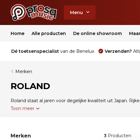
Menu
Home
Alle producten
De online showroom
Maa
Dé toetsenspecialist
van de Benelux
Verzenden?
Alti
Merken
ROLAND
Roland staat al jaren voor degelijke kwaliteit uit Japan. R
Toon meer
Merken
3
Producten