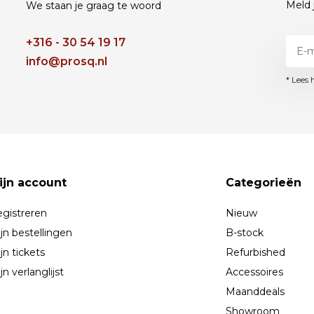
Meld 
We staan je graag te woord
+316 - 30 54 19 17
info@prosq.nl
* Lees 
ijn account
Categorieën
gistreren
Nieuw
jn bestellingen
B-stock
jn tickets
Refurbished
jn verlanglijst
Accessoires
Maanddeals
Showroom