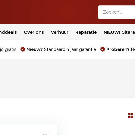
nddeals
Over ons
Verhuur
Reparatie
NIEUW! Gitar
jd gratis
Nieuw?
Standaard 4 jaar garantie
Proberen?
Be