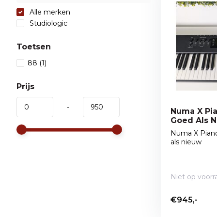
Alle merken
Studiologic
Toetsen
88
(1)
Prijs
-
Numa X Pia
Goed Als N
Numa X Piano
als nieuw
Niet op voorr
€945,-