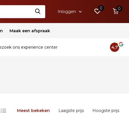
0
0
Inloggen
en
Maak een afspraak
zoek ons experience center
4,7
Meest bekeken
Laagste prijs
Hoogste prijs