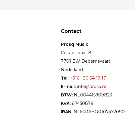
Contact
Prosq Music
Celsiusstraat 8
7701 BW Dedemsvaart
Nederland
Tel:
+316 - 30 54 19 17
E-mail:
info@prosq.nl
BTW:
NL004415909B23
KVK:
87450879
IBAN:
NL64RABO0107472090