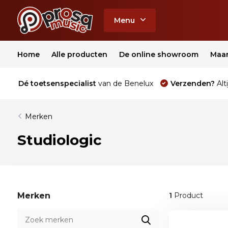
Menu
Home
Alle producten
De online showroom
Maa
Dé toetsenspecialist
van de Benelux
Verzenden?
Alti
Merken
Studiologic
Merken
1
Product