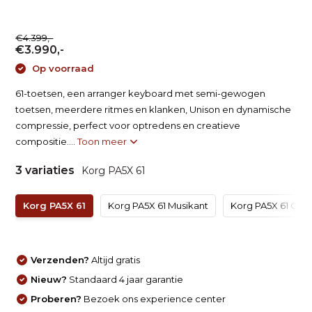
€4.399,-
€3.990,-
Op voorraad
61-toetsen, een arranger keyboard met semi-gewogen
toetsen, meerdere ritmes en klanken, Unison en dynamische
compressie, perfect voor optredens en creatieve
compositie....
Toon meer
3 variaties
Korg PA5X 61
Korg PA5X 61
Korg PA5X 61 Musikant
Korg PA5X 61 Orie
Verzenden?
Altijd gratis
Nieuw?
Standaard 4 jaar garantie
Proberen?
Bezoek ons experience center