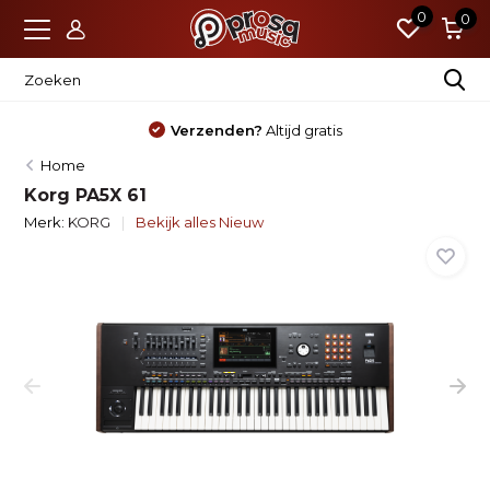
0
0
Nieuw?
Standaard 4 jaar garantie
Home
Korg PA5X 61
Merk:
KORG
Bekijk alles Nieuw