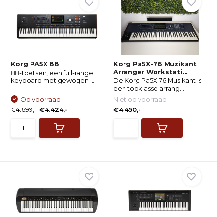
Korg PA5X 88
Korg Pa5X-76 Muzikant
Arranger Workstati...
88-toetsen, een full-range
keyboard met gewogen ...
De Korg Pa5X 76 Musikant is
een topklasse arrang...
Op voorraad
Niet op voorraad
€4.699,-
€4.424,-
€4.450,-