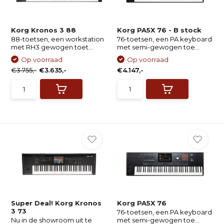
Korg Kronos 3 88
Korg PA5X 76 - B stock
88-toetsen, een workstation
76-toetsen, een PA keyboard
met RH3 gewogen toet...
met semi-gewogen toe...
Op voorraad
Op voorraad
€3.755,-
€3.635,-
€4.147,-
Super Deal! Korg Kronos
Korg PA5X 76
3 73
76-toetsen, een PA keyboard
Nu in de showroom uit te
met semi-gewogen toe...