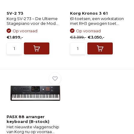
SV-2 73
Korg Kronos 3 61
Korg SV-2 73 – De Ultieme
61-toetsen, een workstation
Stagepiano voor de Mod...
met RH3 gewogen toet...
Op voorraad
Op voorraad
€1.899,-
€3.399,-
€3.050,-
PA5X 88 arranger
keyboard (B-stock)
Het nieuwste vlaggenschip
van Korg nu op voorraa...