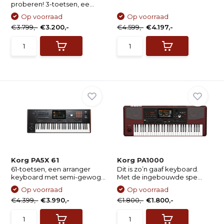
proberen! 3-toetsen, ee...
Op voorraad
Op voorraad
€3.799,-
€3.200,-
€4.599,-
€4.197,-
Korg PA5X 61
Korg PA1000
61-toetsen, een arranger
Dit is zo’n gaaf keyboard.
keyboard met semi-gewog...
Met de ingebouwde spe...
Op voorraad
Op voorraad
€4.399,-
€3.990,-
€1.800,-
€1.800,-