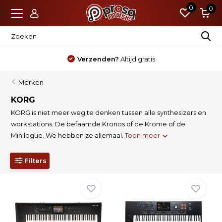
0
0
ratis
Nieuw?
Standaard 4 jaar gar
Merken
KORG
KORG is niet meer weg te denken tussen alle synthesizers en
workstations. De befaamde Kronos of de Krome of de
Minilogue. We hebben ze allemaal.
Toon meer
Filters