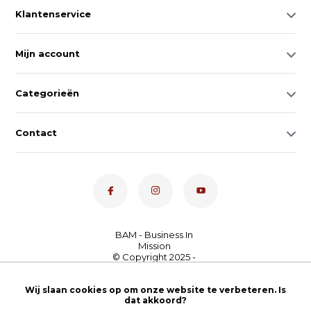
Klantenservice
Mijn account
Categorieën
Contact
Dé toetsenspecialist van
Nederland
4,7
- bekijk
Wij slaan cookies op om onze website te verbeteren. Is
dat akkoord?
onze 100+ reviews