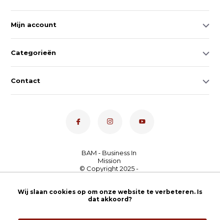
Mijn account
Categorieën
Contact
Dé toetsenspecialist van
Nederland
4,7
- bekijk
Wij slaan cookies op om onze website te verbeteren. Is
dat akkoord?
onze 100+ reviews