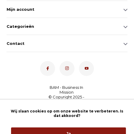
Mijn account
Categorieën
Contact
Dé toetsenspecialist van
Nederland
4,7
- bekijk
Wij slaan cookies op om onze website te verbeteren. Is
dat akkoord?
onze 100+ reviews
Ja