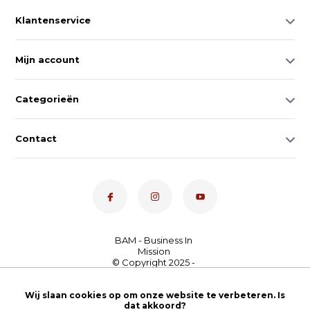
Klantenservice
Mijn account
Categorieën
Contact
Dé toetsenspecialist van
Wij slaan cookies op om onze website te verbeteren. Is
Nederland
4,7
- bekijk
dat akkoord?
onze 100+ reviews