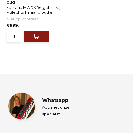
oud
Yamaha MODX6+ (gebruikt)
– Slechts 1 maand oud e...
Niet op voorraad
€999,-
Whatsapp
App met onze
specialist