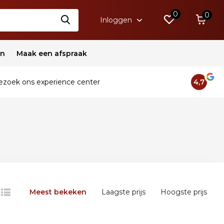
0
0
Inloggen
en
Maak een afspraak
zoek ons experience center
4,7
Meest bekeken
Laagste prijs
Hoogste prijs