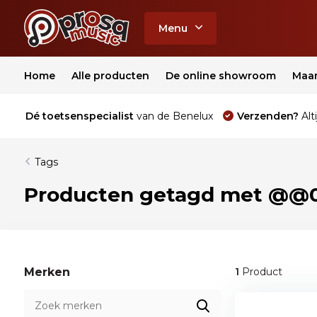
Menu
Home
Alle producten
De online showroom
Maa
Dé toetsenspecialist
van de Benelux
Verzenden?
Alti
Tags
Producten getagd met @@
Merken
1
Product