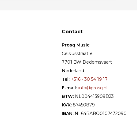
Contact
Prosq Music
Celsiusstraat 8
7701 BW Dedemsvaart
Nederland
Tel:
+316 - 30 54 19 17
E-mail:
info@prosq.nl
BTW:
NL004415909B23
KVK:
87450879
IBAN:
NL64RABO0107472090