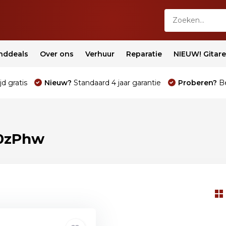
nddeals
Over ons
Verhuur
Reparatie
NIEUW! Gitar
jd gratis
Nieuw?
Standaard 4 jaar garantie
Proberen?
Be
0zPhw