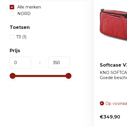
Alle merken
NORD
Toetsen
73
(1)
Prijs
-
Softcase V
KNO SOFTCA
Goede bescher
Op voorra
€349,90