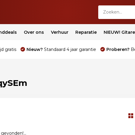
nddeals
Over ons
Verhuur
Reparatie
NIEUW! Gitar
jd gratis
Nieuw?
Standaard 4 jaar garantie
Proberen?
Be
qySEm
gevonden!...