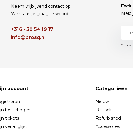
Exclu
Neem vrijblijvend contact op
Meld 
We staan je graag te woord
+316 - 30 54 19 17
info@prosq.nl
* Lees 
ijn account
Categorieën
gistreren
Nieuw
jn bestellingen
B-stock
jn tickets
Refurbished
jn verlanglijst
Accessoires