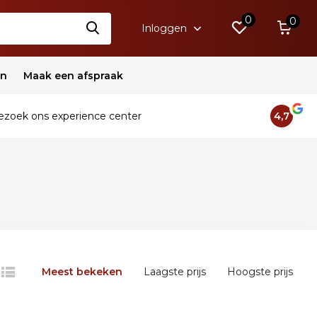
0
0
Inloggen
en
Maak een afspraak
zoek ons experience center
4,7
Meest bekeken
Laagste prijs
Hoogste prijs