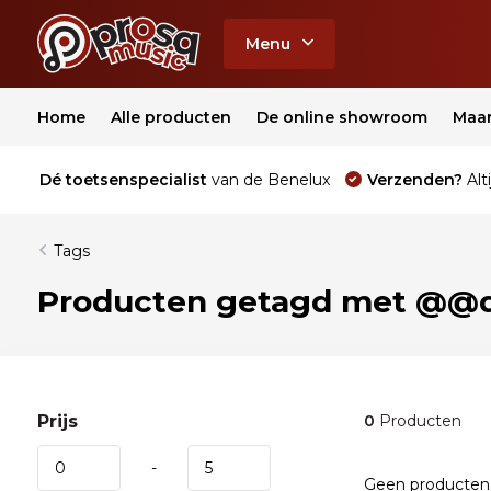
Menu
Home
Alle producten
De online showroom
Maa
Dé toetsenspecialist
van de Benelux
Verzenden?
Alti
Tags
Producten getagd met @@
Prijs
0
Producten
-
Geen producten 