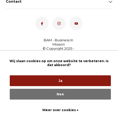
Contact
Dé toetsenspecialist van
Wij slaan cookies op om onze website te verbeteren. Is
Nederland
4,7
- bekijk
dat akkoord?
onze 100+ reviews
Ja
Nee
Meer over cookies »