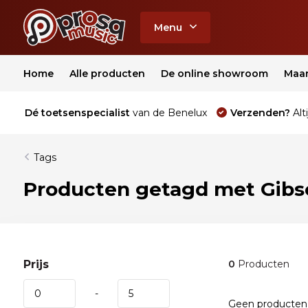
Menu
Home
Alle producten
De online showroom
Maa
Dé toetsenspecialist
van de Benelux
Verzenden?
Alti
Tags
Producten getagd met Gibso
Prijs
0
Producten
-
Geen producten 