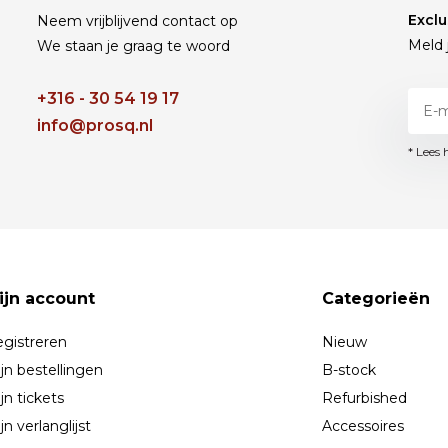
Exclu
Neem vrijblijvend contact op
Meld 
We staan je graag te woord
+316 - 30 54 19 17
info@prosq.nl
* Lees 
ijn account
Categorieën
gistreren
Nieuw
jn bestellingen
B-stock
jn tickets
Refurbished
jn verlanglijst
Accessoires