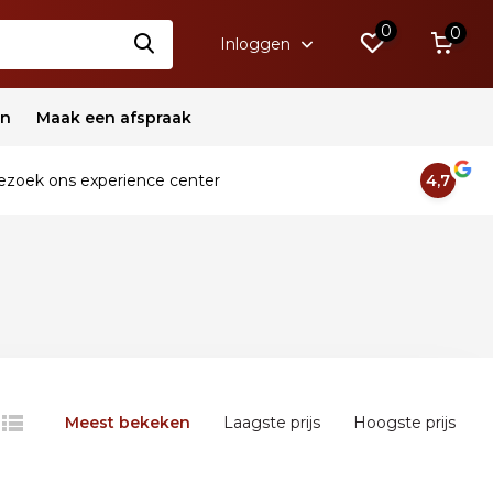
0
0
Inloggen
en
Maak een afspraak
zoek ons experience center
4,7
Meest bekeken
Laagste prijs
Hoogste prijs