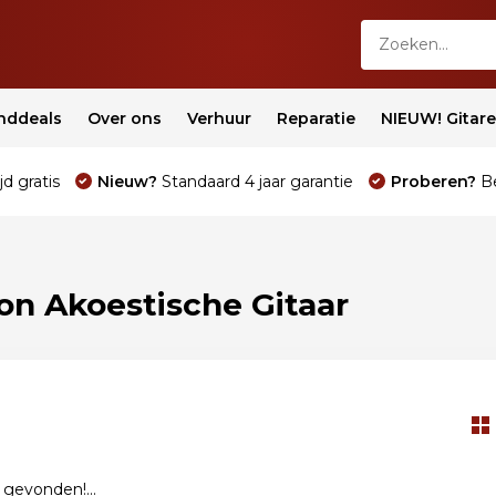
nddeals
Over ons
Verhuur
Reparatie
NIEUW! Gitar
jd gratis
Nieuw?
Standaard 4 jaar garantie
Proberen?
Be
n Akoestische Gitaar
gevonden!...