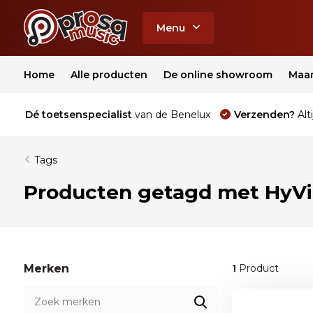
Menu
Home
Alle producten
De online showroom
Maa
Dé toetsenspecialist
van de Benelux
Verzenden?
Alti
Tags
Producten getagd met HyVi
Merken
1
Product