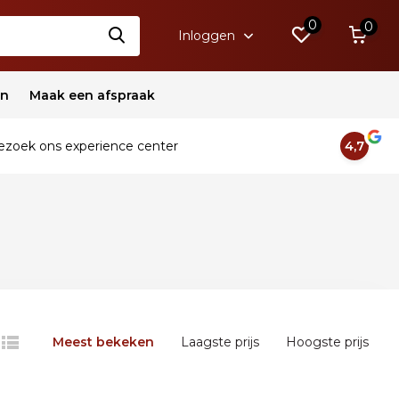
0
0
Inloggen
en
Maak een afspraak
zoek ons experience center
4,7
Meest bekeken
Laagste prijs
Hoogste prijs