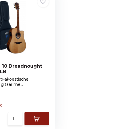
e 10 Dreadnought
-LB
ro-akoestische
itaar me...
ad