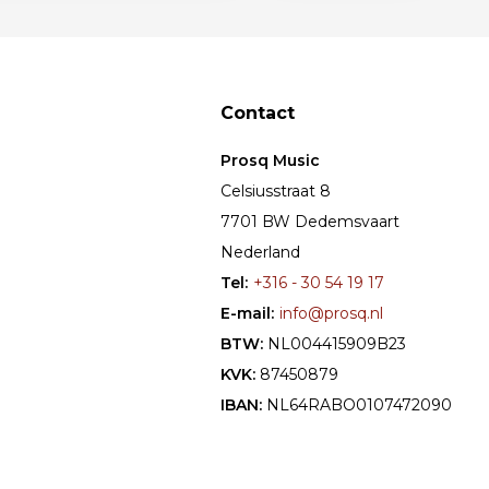
Contact
Prosq Music
Celsiusstraat 8
7701 BW Dedemsvaart
Nederland
Tel:
+316 - 30 54 19 17
E-mail:
info@prosq.nl
BTW:
NL004415909B23
KVK:
87450879
IBAN:
NL64RABO0107472090