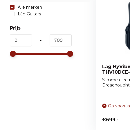
Alle merken
Lâg Guitars
Prijs
-
Lâg HyVib
THV10DCE
Slimme elect
Dreadnought g
Op voorra
€699,-