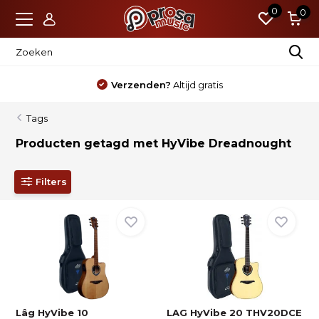
0
0
Verzenden?
Altijd gratis
Tags
Producten getagd met HyVibe Dreadnought
Filters
Lâg HyVibe 10
LAG HyVibe 20 THV20DCE