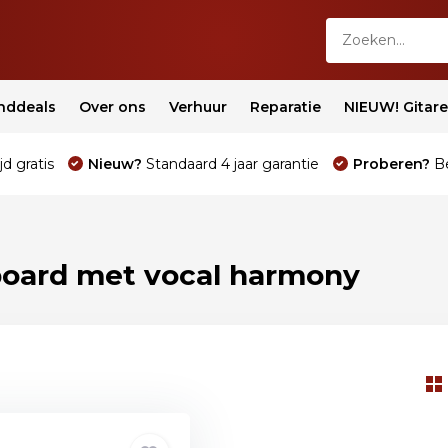
nddeals
Over ons
Verhuur
Reparatie
NIEUW! Gitar
jd gratis
Nieuw?
Standaard 4 jaar garantie
Proberen?
Be
oard met vocal harmony