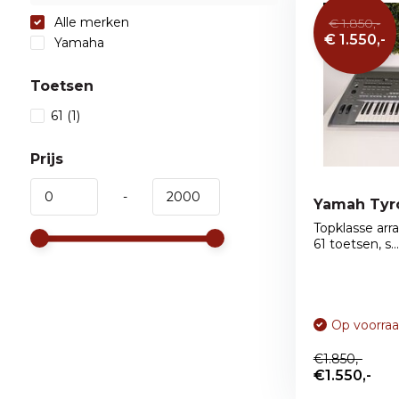
Alle merken
€ 1.850,-
€ 1.550,-
Yamaha
Toetsen
61
(1)
Prijs
-
Yamah Tyro
Topklasse arr
61 toetsen, s...
Op voorra
€1.850,-
€1.550,-