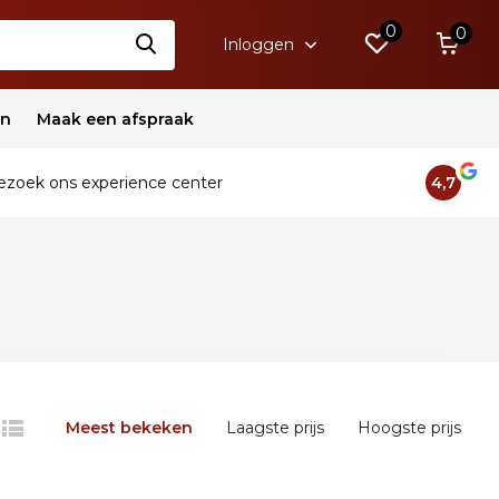
0
0
Inloggen
en
Maak een afspraak
zoek ons experience center
4,7
Meest bekeken
Laagste prijs
Hoogste prijs