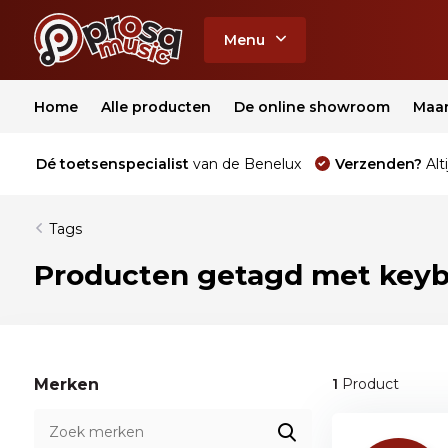
Menu
Home
Alle producten
De online showroom
Maa
Dé toetsenspecialist
van de Benelux
Verzenden?
Alti
Tags
Producten getagd met keyb
Merken
1
Product