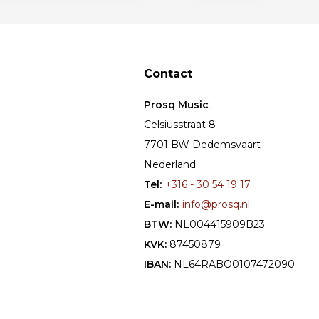
Contact
Prosq Music
Celsiusstraat 8
7701 BW Dedemsvaart
Nederland
Tel:
+316 - 30 54 19 17
E-mail:
info@prosq.nl
BTW:
NL004415909B23
KVK:
87450879
IBAN:
NL64RABO0107472090