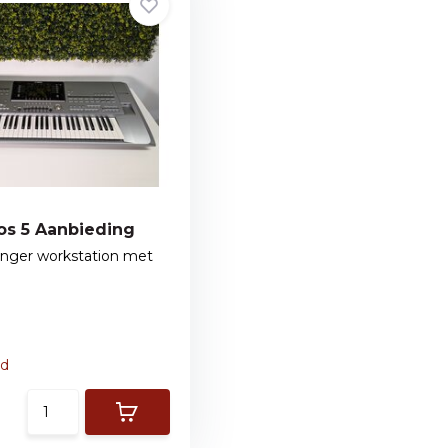
s 5 Aanbieding
anger workstation met
ad