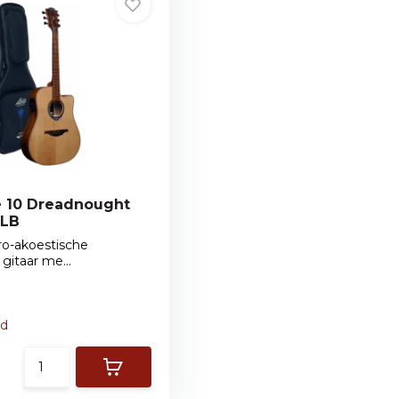
e 10 Dreadnought
-LB
ro-akoestische
itaar me...
ad