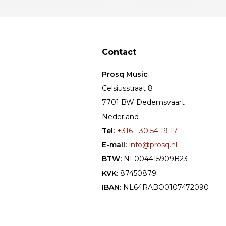
Contact
Prosq Music
Celsiusstraat 8
7701 BW Dedemsvaart
Nederland
Tel:
+316 - 30 54 19 17
E-mail:
info@prosq.nl
BTW:
NL004415909B23
KVK:
87450879
IBAN:
NL64RABO0107472090