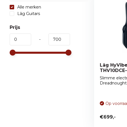
Alle merken
Lâg Guitars
Prijs
-
Lâg HyVib
THV10DCE
Slimme elect
Dreadnought g
Op voorra
€699,-