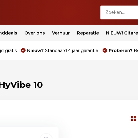
nddeals
Over ons
Verhuur
Reparatie
NIEUW! Gitar
jd gratis
Nieuw?
Standaard 4 jaar garantie
Proberen?
Be
HyVibe 10