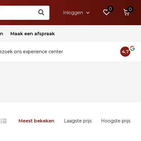
0
0
Inloggen
en
Maak een afspraak
zoek ons experience center
4,7
Meest bekeken
Laagste prijs
Hoogste prijs