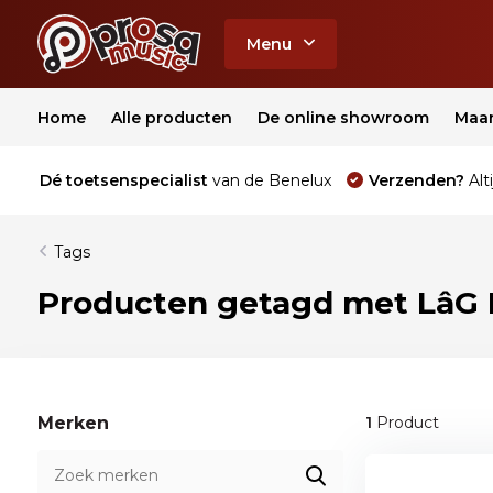
Menu
Home
Alle producten
De online showroom
Maa
Dé toetsenspecialist
van de Benelux
Verzenden?
Alti
Tags
Producten getagd met LâG 
Merken
1
Product