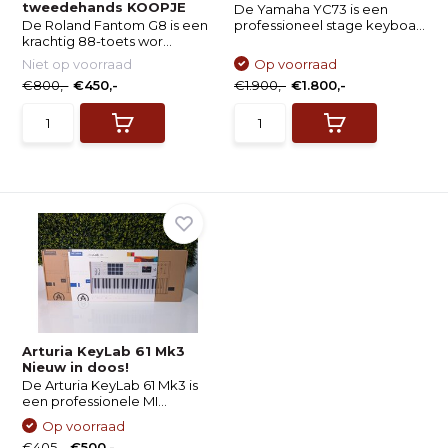
tweedehands KOOPJE
De Yamaha YC73 is een
De Roland Fantom G8 is een
professioneel stage keyboa...
krachtig 88-toets wor...
Niet op voorraad
Op voorraad
€800,-
€450,-
€1.900,-
€1.800,-
Arturia KeyLab 61 Mk3
Nieuw in doos!
De Arturia KeyLab 61 Mk3 is
een professionele MI...
Op voorraad
€405,-
€500,-