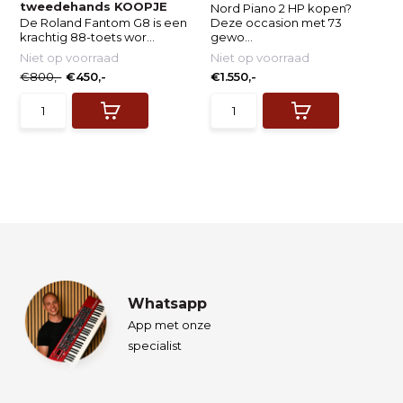
tweedehands KOOPJE
Nord Piano 2 HP kopen?
De Roland Fantom G8 is een
Deze occasion met 73
krachtig 88-toets wor...
gewo...
Niet op voorraad
Niet op voorraad
€800,-
€450,-
€1.550,-
Whatsapp
App met onze
specialist