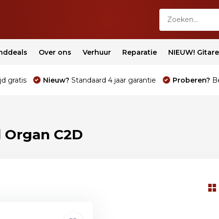
nddeals
Over ons
Verhuur
Reparatie
NIEUW! Gitar
jd gratis
Nieuw?
Standaard 4 jaar garantie
Proberen?
Be
d Organ C2D