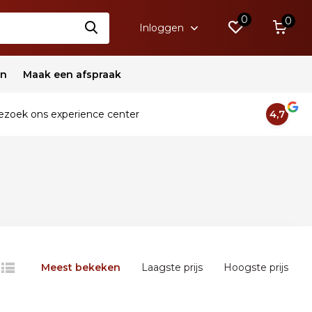
0
0
Inloggen
en
Maak een afspraak
zoek ons experience center
4,7
Meest bekeken
Laagste prijs
Hoogste prijs