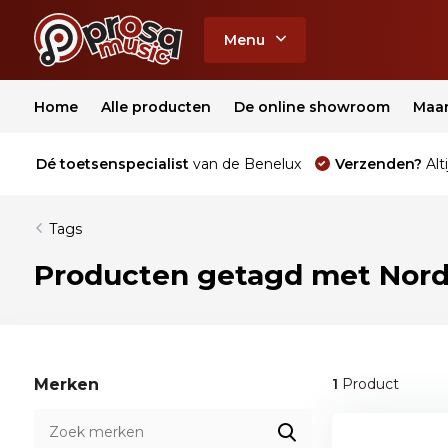
Menu
Home
Alle producten
De online showroom
Maa
Dé toetsenspecialist
van de Benelux
Verzenden?
Alti
Tags
Producten getagd met Nor
Merken
1
Product