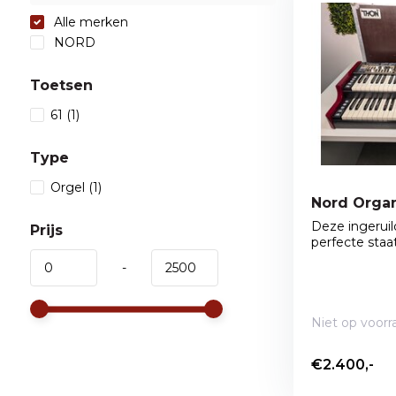
Alle merken
NORD
Toetsen
61
(1)
Type
Orgel
(1)
Nord Orga
Deze ingerui
Prijs
perfecte staat.
-
Niet op voorr
€2.400,-