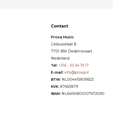
Contact
Prosq Music
Celsiusstraat 8
7701 BW Dedemsvaart
Nederland
Tel:
+316 - 30 54 19 17
E-mail:
info@prosq.nl
BTW:
NL004415909B23
KVK:
87450879
IBAN:
NL64RABO0107472090