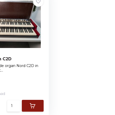
n C2D
lde organ Nord C2D in
..
aad