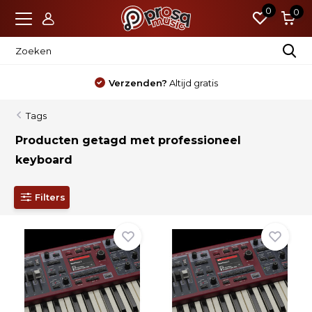
0
0
ratis
Nieuw?
Standaard 4 jaar gar
Tags
Producten getagd met professioneel
keyboard
Filters