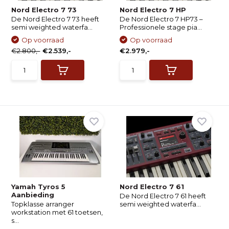
Nord Electro 7 73
Nord Electro 7 HP
De Nord Electro 7 73 heeft
De Nord Electro 7 HP73 –
semi weighted waterfa...
Professionele stage pia...
Op voorraad
Op voorraad
€2.800,-
€2.539,-
€2.979,-
Yamah Tyros 5
Nord Electro 7 61
Aanbieding
De Nord Electro 7 61 heeft
Topklasse arranger
semi weighted waterfa...
workstation met 61 toetsen,
s...