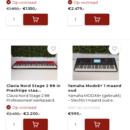
Op voorraad
Op voorraad
€1.850,-
€1.550,-
€2.479,-
Clavia Nord Stage 2 88 in
Yamaha Modx6+ 1 maand
Prachtige staa...
oud
Clavia Nord Stage 2 88
Yamaha MODX6+ (gebruikt)
Professioneel werkpaard...
– Slechts 1 maand oud e...
Op voorraad
Niet op voorraad
€2.450,-
€2.200,-
€999,-