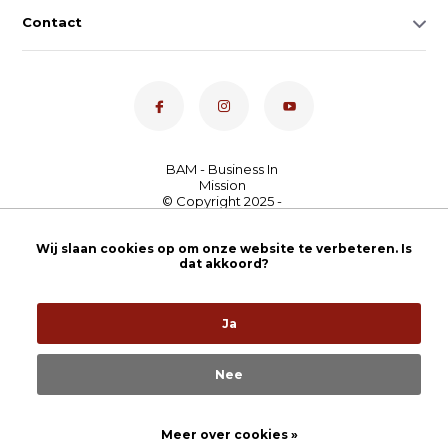
Contact
Dé toetsenspecialist van
Wij slaan cookies op om onze website te verbeteren. Is
Nederland
4,7
- bekijk
dat akkoord?
onze 100+ reviews
Ja
Nee
Meer over cookies »