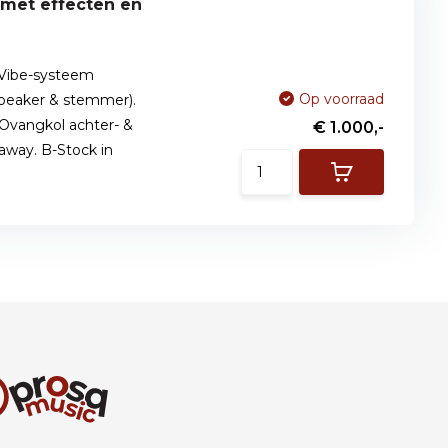
yVibe-systeem
Op voorraad
speaker & stemmer).
Ovangkol achter- &
€ 1.000,-
away. B-Stock in