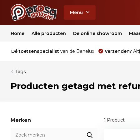
Menu
Home
Alle producten
De online showroom
Maa
Dé toetsenspecialist
van de Benelux
Verzenden?
Alti
Tags
Producten getagd met refur
Merken
1
Product