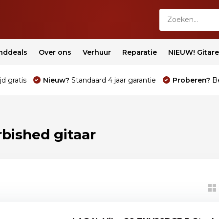
nddeals
Over ons
Verhuur
Reparatie
NIEUW! Gitar
jd gratis
Nieuw?
Standaard 4 jaar garantie
Proberen?
Be
bished gitaar