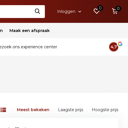
0
0
Inloggen
en
Maak een afspraak
zoek ons experience center
4,7
Meest bekeken
Laagste prijs
Hoogste prijs