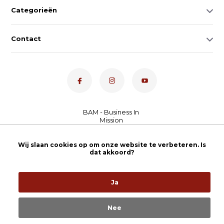
Categorieën
Contact
Dé toetsenspecialist van
Wij slaan cookies op om onze website te verbeteren. Is
Nederland
4,7
- bekijk
dat akkoord?
onze 100+ reviews
Ja
Nee