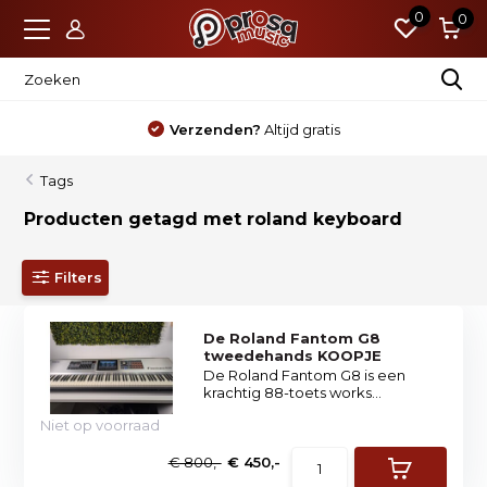
0
0
Verzenden?
Altijd gratis
Tags
Producten getagd met roland keyboard
Filters
De Roland Fantom G8
tweedehands KOOPJE
De Roland Fantom G8 is een
krachtig 88-toets works...
Niet op voorraad
€ 800,-
€ 450,-