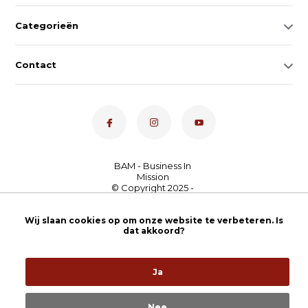
Categorieën
Contact
Dé toetsenspecialist van
Wij slaan cookies op om onze website te verbeteren. Is
Nederland
4,7
- bekijk
dat akkoord?
onze 100+ reviews
Ja
Nee