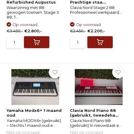
Refurbished Augustus
Prachtige staa...
Waanzinnig met 88
Clavia Nord Stage 2 88
gewogen toetsen. Stage 3
Professioneel werkpaard...
88, T...
Op voorraad
Op voorraad
€3.450,-
€2.800,-
€2.450,-
€2.200,-
Yamaha Modx6+ 1 maand
Clavia Nord Piano 88
oud
(gebruikt, tweedeha...
Yamaha MODX6+ (gebruikt)
Clavia Nord Piano 88
– Slechts 1 maand oud e...
(gebruikt) In nieuwstaat e...
Niet op voorraad
Niet op voorraad