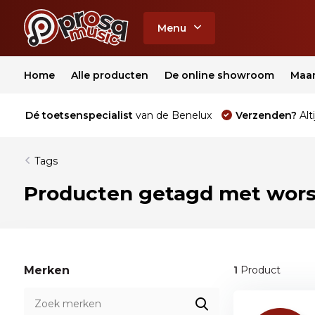
Menu
Home
Alle producten
De online showroom
Maa
Dé toetsenspecialist
van de Benelux
Verzenden?
Alti
Tags
Producten getagd met wors
Merken
1
Product