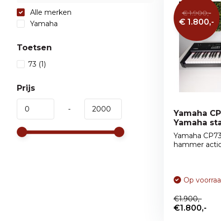
Alle merken
€ 1.900,-
€ 1.800,-
Yamaha
Toetsen
73
(1)
Prijs
-
Yamaha CP 
Yamaha st
Yamaha CP73
hammer action
Op voorra
€1.900,-
€1.800,-