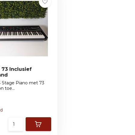
73 Inclusief
and
 Stage Piano met 73
 toe...
ad