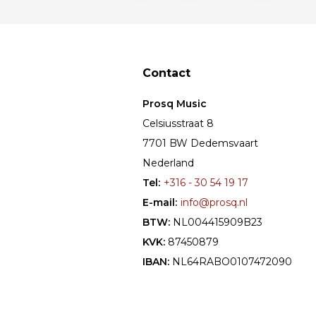
Contact
Prosq Music
Celsiusstraat 8
7701 BW Dedemsvaart
Nederland
Tel:
+316 - 30 54 19 17
E-mail:
info@prosq.nl
BTW:
NL004415909B23
KVK:
87450879
IBAN:
NL64RABO0107472090