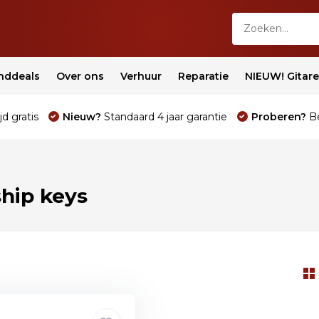
nddeals
Over ons
Verhuur
Reparatie
NIEUW! Gitar
jd gratis
Nieuw?
Standaard 4 jaar garantie
Proberen?
Be
hip keys