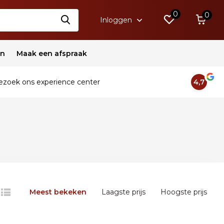
0
0
Inloggen
en
Maak een afspraak
zoek ons experience center
4,7
Meest bekeken
Laagste prijs
Hoogste prijs