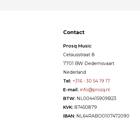
Contact
Prosq Music
Celsiusstraat 8
7701 BW Dedemsvaart
Nederland
Tel:
+316 - 30 54 19 17
E-mail:
info@prosq.nl
BTW:
NL004415909B23
KVK:
87450879
IBAN:
NL64RABO0107472090