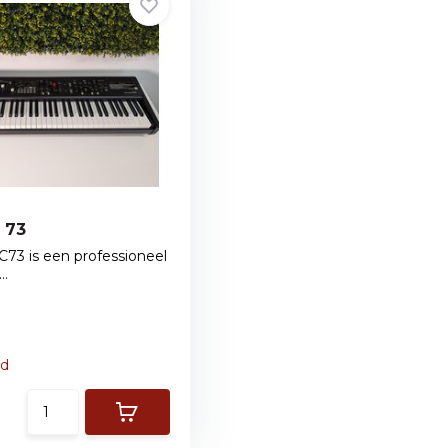
 73
73 is een professioneel
..
ad