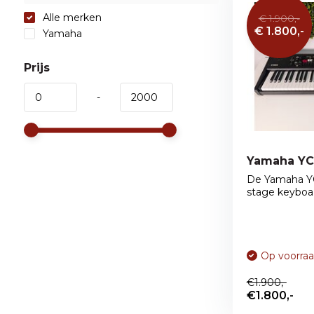
Alle merken
€ 1.900,-
€ 1.800,-
Yamaha
Prijs
-
Yamaha YC
De Yamaha YC
stage keyboa.
Op voorra
€1.900,-
€1.800,-