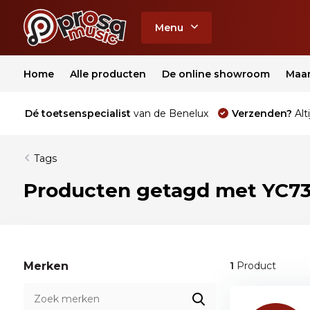
Menu
Home
Alle producten
De online showroom
Maa
Dé toetsenspecialist
van de Benelux
Verzenden?
Alti
Tags
Producten getagd met YC7
Merken
1
Product