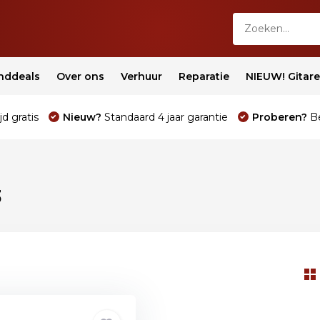
nddeals
Over ons
Verhuur
Reparatie
NIEUW! Gitar
jd gratis
Nieuw?
Standaard 4 jaar garantie
Proberen?
Be
3