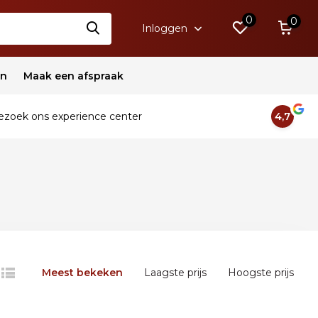
0
0
Inloggen
en
Maak een afspraak
zoek ons experience center
4,7
Meest bekeken
Laagste prijs
Hoogste prijs