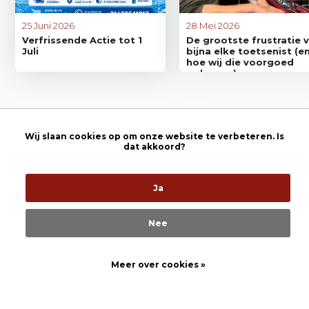
25 Juni 2026
28 Mei 2026
Verfrissende Actie tot 1
De grootste frustratie 
Juli
bijna elke toetsenist (e
hoe wij die voorgoed
oplossen)
Wij slaan cookies op om onze website te verbeteren. Is
dat akkoord?
Whatsapp
Ja
App met onze
specialist
Nee
Meer over cookies »
Maandag t/m vrijdag: 8:30 uur tot 18:00 uur
Zaterdag: 9:30 uur tot 17:00 uur
Prosq Music Showroom - Maak een afspraak Bekijk 107 recensies op