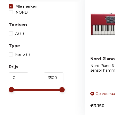
Alle merken
NORD
Toetsen
73
(1)
Type
Piano
(1)
Nord Piano 6 
Prijs
sensor hamme
-
Op voorra
€3.150,-