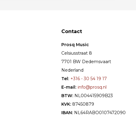
Contact
Prosq Music
Celsiusstraat 8
7701 BW Dedemsvaart
Nederland
Tel:
+316 - 30 54 19 17
E-mail:
info@prosq.nl
BTW:
NL004415909B23
KVK:
87450879
IBAN:
NL64RABO0107472090