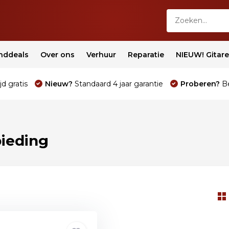
nddeals
Over ons
Verhuur
Reparatie
NIEUW! Gitar
jd gratis
Nieuw?
Standaard 4 jaar garantie
Proberen?
Be
ieding