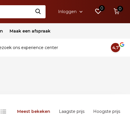
0
0
Inloggen
en
Maak een afspraak
zoek ons experience center
4,7
Meest bekeken
Laagste prijs
Hoogste prijs