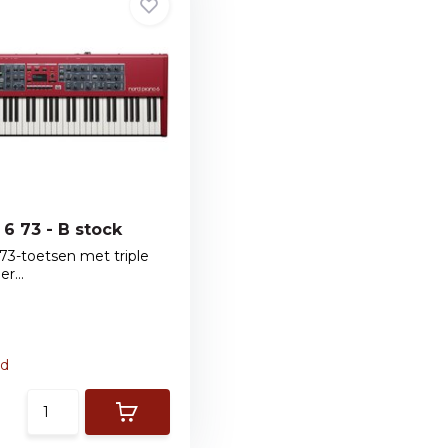
Nord Piano 6 73 - B stock
73-toetsen met triple
r...
ad