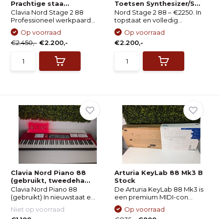
Prachtige staa...
Toetsen Synthesizer/S...
Clavia Nord Stage 2 88
Nord Stage 2 88 – €2250. In
Professioneel werkpaard...
topstaat en volledig...
Op voorraad
Op voorraad
€2.450,-
€2.200,-
€2.200,-
Clavia Nord Piano 88
Arturia KeyLab 88 Mk3 B
(gebruikt, tweedeha...
Stock
Clavia Nord Piano 88
De Arturia KeyLab 88 Mk3 is
(gebruikt) In nieuwstaat e...
een premium MIDI-con...
Niet op voorraad
Op voorraad